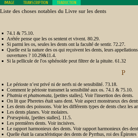
IMAGE
TRANSCRIPTION
TRADUCTION
Liste des choses notables du Livre sur les dents
[1].
Liste
des
choses
74.1 & 75.10.
notables
du
Arétée pense que les os sentent et vivent. 80.29.
Livre
Si parmi les os, seules les dents ont la faculté de sentir. 72.27.
sur
les
Quelle est la nature des os qui reçoivent les dents, leurs appellations
dents.
ouvertures ? 10.29&11.4.
A
Si la pellicule de l'os sphénoïde peut filtrer de la pituite. 61.32
[1].
Liste
P
des
choses
notables
du
Le périoste n’est privé ni de nerfs ni de sensibilité. 73.18.
Livre
sur
Comment le périoste transmet la sensibilité aux os. 74.1 & 75.10.
les
Phatnia
et
phatnomata
, [petites stalles]. Voir l'insertion des dents.
dents.
B
On lit que Pheretes était sans dent. Voir aspect monstrueux des dent
Les dents des poissons. Voir les différents types de dents chez les 
[1].
Liste
Les dents planes. Voir molaires.
des
Præsepiola
, [petites stalles]. 11.5.
choses
notables
Les premières dents. Voir incisives.
du
Le rapport harmonieux des dents. Voir rapport harmonieux des dent
Livre
sur
Quelle était la caractéristique des dents de Pyrrhus, roi des Épirotes 
les