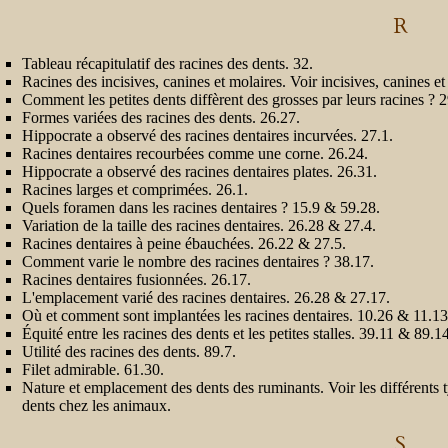
dents.
R
C
[2]
Tableau récapitulatif des racines des dents. 32.
[2].
Racines des incisives, canines et molaires. Voir incisives, canines et
Liste
des
Comment les petites dents diffèrent des grosses par leurs racines ? 2
choses
Formes variées des racines des dents. 26.27.
notables
du
Hippocrate a observé des racines dentaires incurvées. 27.1.
Livre
Racines dentaires recourbées comme une corne. 26.24.
sur
les
Hippocrate a observé des racines dentaires plates. 26.31.
dents.
Racines larges et comprimées. 26.1.
D
Quels foramen dans les racines dentaires ? 15.9 & 59.28.
[3]
Variation de la taille des racines dentaires. 26.28 & 27.4.
[4]
[5]
Racines dentaires à peine ébauchées. 26.22 & 27.5.
[6]
Comment varie le nombre des racines dentaires ? 38.17.
[7]
[8]
Racines dentaires fusionnées. 26.17.
L'emplacement varié des racines dentaires. 26.28 & 27.17.
[8].
Liste
Où et comment sont implantées les racines dentaires. 10.26 & 11.13
des
Équité entre les racines des dents et les petites stalles. 39.11 & 89.1
choses
notables
Utilité des racines des dents. 89.7.
du
Filet admirable. 61.30.
Livre
sur
Nature et emplacement des dents des ruminants. Voir les différents 
les
dents chez les animaux.
dents.
E
S
[8].