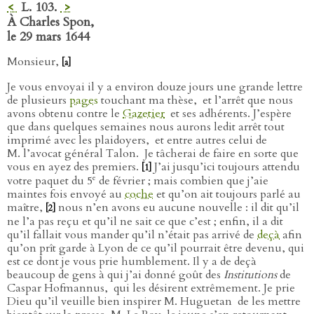
<
L. 103.
>
À Charles Spon,
le 29 mars 1644
Monsieur,
[a]
Je vous envoyai il y a environ douze jours une grande lettre
de plusieurs
pages
touchant ma thèse,
et l’arrêt que nous
avons obtenu contre le
Gazetier
et ses adhérents. J’espère
que dans quelques semaines nous aurons ledit arrêt tout
imprimé avec les plaidoyers,
et entre autres celui de
M. l’avocat général Talon.
Je tâcherai de faire en sorte que
vous en ayez des premiers.
J’ai jusqu’ici toujours attendu
[1]
e
votre paquet du 5
de février ; mais combien que j’aie
maintes fois envoyé au
coche
et qu’on ait toujours parlé au
maître,
nous n’en avons eu aucune nouvelle : il dit qu’il
[2]
ne l’a pas reçu et qu’il ne sait ce que c’est ; enfin, il a dit
qu’il fallait vous mander qu’il n’était pas arrivé de
deçà
afin
qu’on prît garde à Lyon de ce qu’il pourrait être devenu, qui
est ce dont je vous prie humblement. Il y a de deçà
beaucoup de gens à qui j’ai donné goût des
Institutions
de
Caspar Hofmannus,
qui les désirent extrêmement. Je prie
Dieu qu’il veuille bien inspirer M. Huguetan
de les mettre