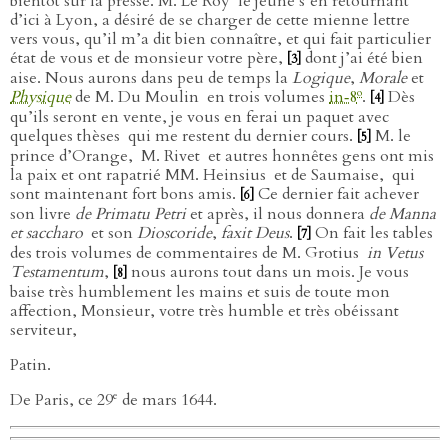
bientôt sur la presse. M. Le Roy
le jeune s’en retournant
d’ici à Lyon, a désiré de se charger de cette mienne lettre
vers vous, qu’il m’a dit bien connaître, et qui fait particulier
état de vous et de monsieur votre père,
dont j’ai été bien
[3]
aise. Nous aurons dans peu de temps la
Logique
,
Morale
et
o
Physique
de M. Du Moulin
en trois volumes
in‑8
.
Dès
[4]
qu’ils seront en vente, je vous en ferai un paquet avec
quelques thèses
qui me restent du dernier cours.
M. le
[5]
prince d’Orange,
M. Rivet
et autres honnêtes gens ont mis
la paix et ont rapatrié MM. Heinsius
et de Saumaise, qui
sont maintenant fort bons amis.
Ce dernier fait achever
[6]
son livre
de Primatu Petri
et après, il nous donnera
de Manna
et saccharo
et son
Dioscoride
,
faxit Deus
.
On fait les tables
[7]
des trois volumes de commentaires de M. Grotius
in Vetus
Testamentum
,
nous aurons tout dans un mois. Je vous
[8]
baise très humblement les mains et suis de toute mon
affection, Monsieur, votre très humble et très obéissant
serviteur,
Patin.
e
De Paris, ce 29
de mars 1644.