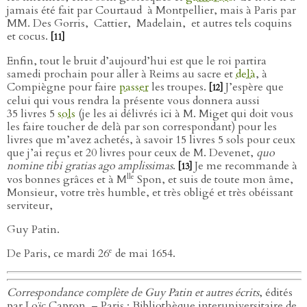
jamais été fait par Courtaud
à Montpellier, mais à Paris par
MM. Des Gorris,
Cattier,
Madelain,
et autres tels coquins
et cocus.
[11]
Enfin, tout le bruit d’aujourd’hui est que le roi partira
samedi prochain pour aller à Reims au sacre et
delà
, à
Compiègne pour faire
passer
les troupes.
J’espère que
[12]
celui qui vous rendra la présente vous donnera aussi
35 livres 5
sols
(je les ai délivrés ici à M. Miget qui doit vous
les faire toucher de delà par son correspondant) pour les
livres que m’avez achetés, à savoir 15 livres 5 sols pour ceux
que j’ai reçus et 20 livres pour ceux de M. Devenet,
quo
nomine tibi gratias ago amplissimas
.
Je me recommande à
[13]
lle
vos bonnes grâces et à M
Spon, et suis de toute mon âme,
Monsieur, votre très humble, et très obligé et très obéissant
serviteur,
Guy Patin.
e
De Paris, ce mardi 26
de mai 1654.
Correspondance complète de Guy Patin et autres écrits
, édités
par Loïc Capron. – Paris : Bibliothèque interuniversitaire de