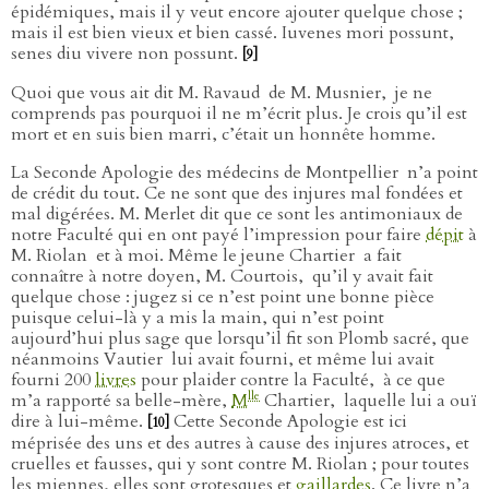
épidémiques, mais il y veut encore ajouter quelque chose ;
mais il est bien vieux et bien cassé. Iuvenes mori possunt,
senes diu vivere non possunt.
[9]
Quoi que vous ait dit M. Ravaud
de M. Musnier,
je ne
comprends pas pourquoi il ne m’écrit plus. Je crois qu’il est
mort et en suis bien marri, c’était un honnête homme.
La Seconde Apologie des médecins de Montpellier
n’a point
de crédit du tout. Ce ne sont que des injures mal fondées et
mal digérées. M. Merlet dit que ce sont les antimoniaux de
notre Faculté qui en ont payé l’impression pour faire
dépit
à
M. Riolan
et à moi. Même le jeune Chartier
a fait
connaître à notre doyen, M. Courtois,
qu’il y avait fait
quelque chose : jugez si ce n’est point une bonne pièce
puisque celui-là y a mis la main, qui n’est point
aujourd’hui plus sage que lorsqu’il fit son Plomb sacré, que
néanmoins Vautier
lui avait fourni, et même lui avait
fourni 200
livres
pour plaider contre la Faculté,
à ce que
lle
m’a rapporté sa belle-mère,
M
Chartier,
laquelle lui a ouï
dire à lui-même.
Cette Seconde Apologie est ici
[10]
méprisée des uns et des autres à cause des injures atroces, et
cruelles et fausses, qui y sont contre M. Riolan ; pour toutes
les miennes, elles sont grotesques et
gaillardes
. Ce livre n’a