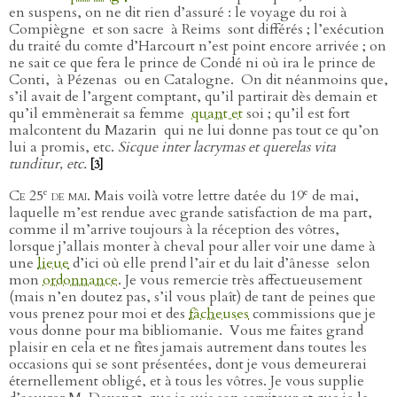
en suspens, on ne dit rien d’assuré : le voyage du roi à
Compiègne
et son sacre
à Reims
sont différés ; l’exécution
du traité du comte d’Harcourt n’est point encore arrivée ; on
ne sait ce que fera le prince de Condé ni où ira le prince de
Conti,
à Pézenas
ou en Catalogne.
On dit néanmoins que,
s’il avait de l’argent comptant, qu’il partirait dès demain et
qu’il emmènerait sa femme
quant et
soi ; qu’il est fort
malcontent du Mazarin
qui ne lui donne pas tout ce qu’on
lui a promis, etc.
Sicque inter lacrymas et querelas vita
tunditur, etc.
[3]
e
e
Ce 25
de mai
. Mais voilà votre lettre datée du 19
de mai,
laquelle m’est rendue avec grande satisfaction de ma part,
comme il m’arrive toujours à la réception des vôtres,
lorsque j’allais monter à cheval pour aller voir une dame à
une
lieue
d’ici où elle prend l’air et du lait d’ânesse
selon
mon
ordonnance
. Je vous remercie très affectueusement
(mais n’en doutez pas, s’il vous plaît) de tant de peines que
vous prenez pour moi et des
fâcheuses
commissions que je
vous donne pour ma bibliomanie.
Vous me faites grand
plaisir en cela et ne fîtes jamais autrement dans toutes les
occasions qui se sont présentées, dont je vous demeurerai
éternellement obligé, et à tous les vôtres. Je vous supplie