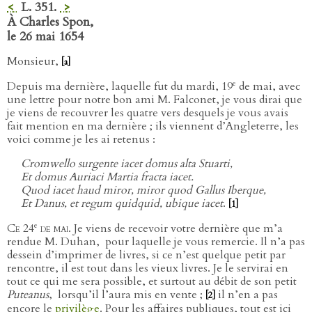
<
L. 351.
>
À Charles Spon,
le 26 mai 1654
Monsieur,
[a]
e
Depuis ma dernière, laquelle fut du mardi, 19
de mai, avec
une lettre pour notre bon ami M. Falconet, je vous dirai que
je viens de recouvrer les quatre vers desquels je vous avais
fait mention en ma dernière ; ils viennent d’Angleterre, les
voici comme je les ai retenus :
Cromwello surgente iacet domus alta Stuarti,
Et domus Auriaci Martia fracta iacet.
Quod iacet haud miror, miror quod Gallus Iberque,
Et Danus, et regum quidquid, ubique iacet
.
[1]
e
Ce 24
de mai
. Je viens de recevoir votre dernière que m’a
rendue M. Duhan,
pour laquelle je vous remercie. Il n’a pas
dessein d’imprimer de livres, si ce n’est quelque petit par
rencontre, il est tout dans les vieux livres. Je le servirai en
tout ce qui me sera possible, et surtout au débit de son petit
Puteanus
,
lorsqu’il l’aura mis en vente ;
il n’en a pas
[2]
encore le
privilège
. Pour les affaires publiques, tout est ici