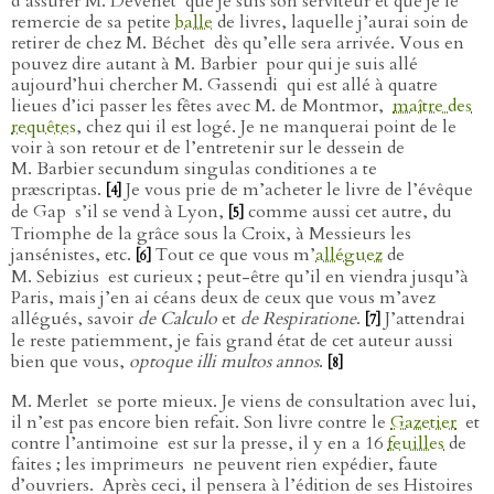
d’assurer M. Devenet
que je suis son serviteur et que je le
remercie de sa petite
balle
de livres, laquelle j’aurai soin de
retirer de chez M. Béchet
dès qu’elle sera arrivée. Vous en
pouvez dire autant à M. Barbier
pour qui je suis allé
aujourd’hui chercher M. Gassendi
qui est allé à quatre
lieues d’ici passer les fêtes avec M. de Montmor,
maître des
requêtes
, chez qui il est logé. Je ne manquerai point de le
voir à son retour et de l’entretenir sur le dessein de
M. Barbier secundum singulas conditiones a te
præscriptas.
Je vous prie de m’acheter le livre de l’évêque
[4]
de Gap
s’il se vend à Lyon,
comme aussi cet autre, du
[5]
Triomphe de la grâce sous la Croix, à Messieurs les
jansénistes, etc.
Tout ce que vous m’
alléguez
de
[6]
M. Sebizius
est curieux ; peut-être qu’il en viendra jusqu’à
Paris, mais j’en ai céans deux de ceux que vous m’avez
allégués, savoir
de Calculo
et
de Respiratione
.
J’attendrai
[7]
le reste patiemment, je fais grand état de cet auteur aussi
bien que vous,
optoque illi multos annos
.
[8]
M. Merlet
se porte mieux. Je viens de consultation avec lui,
il n’est pas encore bien refait. Son livre contre le
Gazetier
et
contre l’antimoine
est sur la presse, il y en a 16
feuilles
de
faites ; les imprimeurs
ne peuvent rien expédier, faute
d’ouvriers.
Après ceci, il pensera à l’édition de ses Histoires