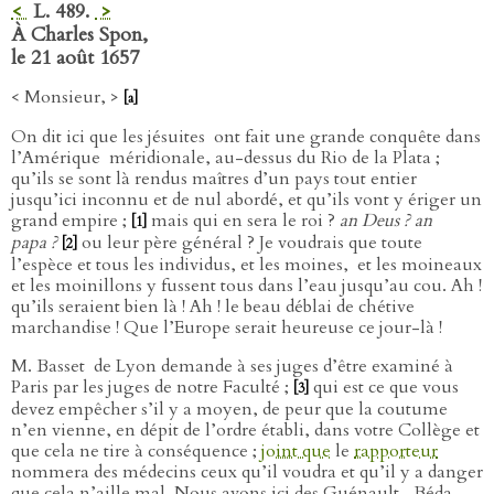
<
L. 489.
>
À Charles Spon,
le 21 août 1657
< Monsieur, >
[a]
On dit ici que les jésuites
ont fait une grande conquête dans
l’Amérique
méridionale, au-dessus du Rio de la Plata ;
qu’ils se sont là rendus maîtres d’un pays tout entier
jusqu’ici inconnu et de nul abordé, et qu’ils vont y ériger un
grand empire ;
mais qui en sera le roi ?
an Deus ? an
[1]
papa ?
ou leur père général ? Je voudrais que toute
[2]
l’espèce et tous les individus, et les moines,
et les moineaux
et les moinillons y fussent tous dans l’eau jusqu’au cou. Ah !
qu’ils seraient bien là ! Ah ! le beau déblai de chétive
marchandise ! Que l’Europe serait heureuse ce jour-là !
M. Basset
de Lyon demande à ses juges d’être examiné à
Paris par les juges de notre Faculté ;
qui est ce que vous
[3]
devez empêcher s’il y a moyen, de peur que la coutume
n’en vienne, en dépit de l’ordre établi, dans votre Collège et
que cela ne tire à conséquence ;
joint que
le
rapporteur
nommera des médecins ceux qu’il voudra et qu’il y a danger
que cela n’aille mal. Nous avons ici des Guénault,
Béda,