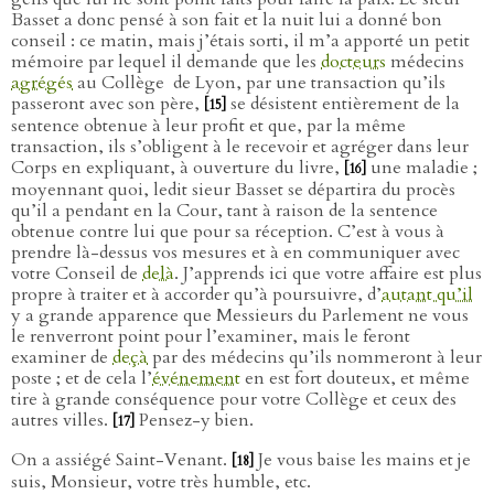
Basset a donc pensé à son fait et la nuit lui a donné bon
conseil : ce matin, mais j’étais sorti, il m’a apporté un petit
mémoire par lequel il demande que les
docteurs
médecins
agrégés
au Collège
de Lyon, par une transaction qu’ils
passeront avec son père,
se désistent entièrement de la
[15]
sentence obtenue à leur profit et que, par la même
transaction, ils s’obligent à le recevoir et agréger dans leur
Corps en expliquant, à ouverture du livre,
une maladie ;
[16]
moyennant quoi, ledit sieur Basset se départira du procès
qu’il a pendant en la Cour, tant à raison de la sentence
obtenue contre lui que pour sa réception. C’est à vous à
prendre là-dessus vos mesures et à en communiquer avec
votre Conseil de
delà
. J’apprends ici que votre affaire est plus
propre à traiter et à accorder qu’à poursuivre, d’
autant qu’il
y a grande apparence que Messieurs du Parlement ne vous
le renverront point pour l’examiner, mais le feront
examiner de
deçà
par des médecins qu’ils nommeront à leur
poste ; et de cela l’
événement
en est fort douteux, et même
tire à grande conséquence pour votre Collège et ceux des
autres villes.
Pensez-y bien.
[17]
On a assiégé Saint-Venant.
Je vous baise les mains et je
[18]
suis, Monsieur, votre très humble, etc.