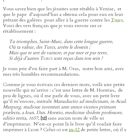
Vous savez bien que les jésuites sont rétablis à Venise,
et
que le pape
d’aujourd’hui a obtenu cela pour eux en leur
prêtant des galères
pour aller à la guerre contre les
Turcs
.
Voici des vers français que je vous envoie sur ce
rétablissement :
Tu triomphes, Saint-Marc, dans cette longue guerre,
Où ta valeur, des Turcs, arrête le dessein ;
Mais que te sert de vaincre, et par mer et par terre,
Si déjà d’autres
Turcs
sont reçus dans ton sein ?
Je vous prie d’en faire part à M. Gras,
notre bon ami, avec
mes très humbles recommandations.
Comme je vous écrivais ces derniers mots, voilà une petite
nouvelle qui m’arrive : c’est une lettre de M. Horstius,
de
peu de lignes, où il me parle de vous, avec un petit livre
qu’il m’envoie, intitulé
Manuductio ad medicinam, in Acad.
Marpurg. studiosæ iuventuti ante annos vicenos primum
prælecta, a Ioan. Dan. Horstio, medicinæ ibidem professore,
editio tertia, 1657
,
sans aucun nom de ville ni
[12]
d’imprimeur.
N’est-ce point là le livre qu’il voulait faire
imprimer à Lyon ? Celui-ci est
in‑12
de petite lettre, où il y