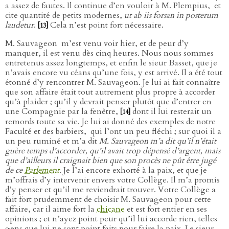
a assez de fautes. Il continue d’en vouloir à M. Plempius,
et
cite quantité de petits modernes,
ut ab iis forsan in posterum
laudetur
.
Cela n’est point fort nécessaire.
[13]
M. Sauvageon
m’est venu voir hier, et de peur d’y
manquer, il est venu dès cinq heures. Nous nous sommes
entretenus assez longtemps, et enfin le sieur Basset, que je
n’avais encore vu céans qu’une fois, y est arrivé. Il a été tout
étonné d’y rencontrer M. Sauvageon. Je lui ai fait connaître
que son affaire était tout autrement plus propre à accorder
qu’à plaider ; qu’il y devrait penser plutôt que d’entrer en
une Compagnie par la fenêtre,
dont il lui resterait un
[14]
remords toute sa vie. Je lui ai donné des exemples de notre
Faculté et des barbiers,
qui l’ont un peu fléchi ; sur quoi il a
un peu ruminé et m’a dit
M. Sauvageon m’a dit qu’il n’était
guère temps d’accorder, qu’il avait trop dépensé d’argent, mais
que d’ailleurs il craignait bien que son procès ne pût être jugé
de ce
Parlement
. Je l’ai encore exhorté à la paix, et que je
m’offrais d’y intervenir envers votre Collège. Il m’a promis
d’y penser et qu’il me reviendrait trouver. Votre Collège a
fait fort prudemment de choisir M. Sauvageon pour cette
affaire, car il aime fort la
chicane
et est fort entier en ses
opinions ; et n’ayez point peur qu’il lui accorde rien, telles
gens que lui ne sont point faits pour faire la paix. Le sieur