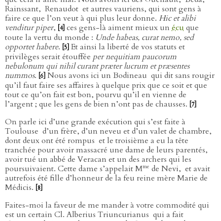
Rainssant,
Renaudot
et autres vauriens, qui sont gens à
faire ce que l’on veut à qui plus leur donne.
Hic et alibi
venditur piper
,
ces gens-là aiment mieux un
écu
que
[4]
toute la vertu du monde :
Unde habeas, curat nemo, sed
opportet habere
.
Et ainsi la liberté de vos statuts et
[5]
privilèges serait étouffée
per nequitiam paucorum
nebulonum qui nihil curant præter lucrum et præsentes
nummos
.
Nous avons ici un Bodineau
qui dit sans rougir
[6]
qu’il faut faire ses affaires à quelque prix que ce soit et que
tout ce qu’on fait est bon, pourvu qu’il en vienne de
l’argent ; que les gens de bien n’ont pas de chausses.
[7]
On parle ici d’une grande exécution qui s’est faite à
Toulouse
d’un frère, d’un neveu et d’un valet de chambre,
dont deux ont été rompus
et le troisième a eu la tête
tranchée pour avoir massacré une dame de leurs parentés,
avoir tué un abbé de Veracan et un des archers qui les
me
poursuivaient. Cette dame s’appelait M
de Nevi,
et avait
autrefois été fille d’honneur de la feu reine mère Marie de
Médicis.
[8]
Faites-moi la faveur de me mander à votre commodité qui
est un certain Cl. Alberius Triuncurianus
qui a fait