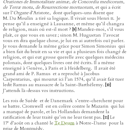
Orationes de Immotalitate animæ
,
de Concordia medicorum
,
de Terræ motu
,
de Resurrectione mortuorum
, et qui a écrit
sur l’
Organe
d’Aristote,
dont quelques-uns disent que
M. Du Moulin
a tiré sa logique. Il vivait sous Henri
iii
.
Je
pense qu’il a enseigné à Lausanne, et même qu’il changea
de religion, mais où est-il mort ?
Mandez-moi, s’il vous
[9]
plaît, ce que vous en savez ; sinon M. Huguetan
l’avocat
vous en dira quelque chose, je lui en ai autrefois ouï parler.
Je vous demande la même grâce pour Simon Simonius
qui
a bien fait du bruit en sa vie et qui a plusieurs fois changé de
religion, et qui eut grosse querelle avec quelques médecins
polonais, dont quelques livres ont été écrits. Il a même
enseigné à Genève, à Paris et à Heidelberg.
Il avait été
grand ami de P. Ramus
et a reproché à Jacobus
Carpentarius,
qui mourut ici l’an 1574, qu’il avait fait tuer
ledit Ramus au massacre de la Saint-Barthélemy.
[10]
J’attends là-dessus vos instructions.
Les rois de Suède
et de Danemark
s’entre-cherchent pour
se battre. Cromwell
est en colère contre le Mazarin
qui lui
a manqué de parole, et les Hollandais demandent la
ratification de leur traité qu’on ne leur tient pas.
Le
[11]
e
17
d’août on a chanté le
Te Deum
à Notre-Dame
pour la
prise de Montmédy.