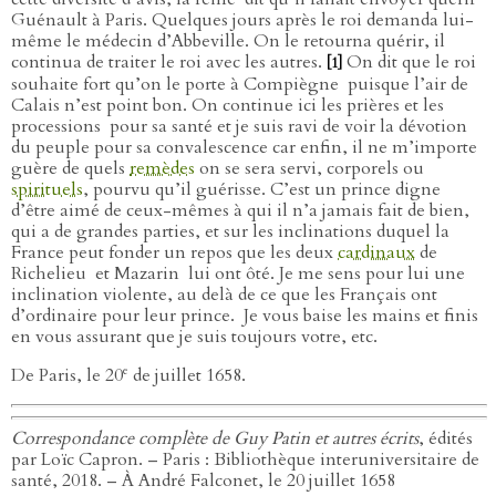
Guénault à Paris. Quelques jours après le roi demanda lui-
même le médecin d’Abbeville. On le retourna quérir, il
continua de traiter le roi avec les autres.
On dit que le roi
[1]
souhaite fort qu’on le porte à Compiègne
puisque l’air de
Calais n’est point bon. On continue ici les prières et les
processions
pour sa santé et je suis ravi de voir la dévotion
du peuple pour sa convalescence car enfin, il ne m’importe
guère de quels
remèdes
on se sera servi, corporels ou
spirituels
, pourvu qu’il guérisse. C’est un prince digne
d’être aimé de ceux-mêmes à qui il n’a jamais fait de bien,
qui a de grandes parties, et sur les inclinations duquel la
France peut fonder un repos que les deux
cardinaux
de
Richelieu
et Mazarin
lui ont ôté. Je me sens pour lui une
inclination violente, au delà de ce que les Français ont
d’ordinaire pour leur prince.
Je vous baise les mains et finis
en vous assurant que je suis toujours votre, etc.
e
De Paris, le 20
de juillet 1658.
Correspondance complète de Guy Patin et autres écrits
, édités
par Loïc Capron. – Paris : Bibliothèque interuniversitaire de
santé, 2018. – À André Falconet, le 20 juillet 1658