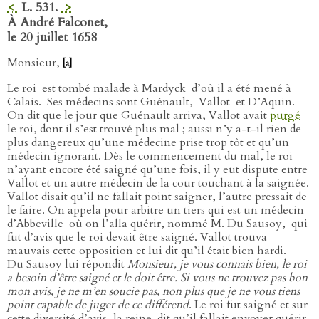
<
L. 531.
>
À André Falconet,
le 20 juillet 1658
Monsieur,
[a]
Le roi
est tombé malade à Mardyck
d’où il a été mené à
Calais.
Ses médecins sont Guénault,
Vallot
et D’Aquin.
On dit que le jour que Guénault arriva, Vallot avait
purgé
le roi, dont il s’est trouvé plus mal ; aussi n’y a-t-il rien de
plus dangereux qu’une médecine prise trop tôt et qu’un
médecin ignorant. Dès le commencement du mal, le roi
n’ayant encore été saigné qu’une fois, il y eut dispute entre
Vallot et un autre médecin de la cour touchant à la saignée.
Vallot disait qu’il ne fallait point saigner, l’autre pressait de
le faire. On appela pour arbitre un tiers qui est un médecin
d’Abbeville
où on l’alla quérir, nommé M. Du Sausoy,
qui
fut d’avis que le roi devait être saigné. Vallot trouva
mauvais cette opposition et lui dit qu’il était bien hardi.
Du Sausoy lui répondit
Monsieur, je vous connais bien, le roi
a besoin d’être saigné et le doit être. Si vous ne trouvez pas bon
mon avis, je ne m’en soucie pas, non plus que je ne vous tiens
point capable de juger de ce différend
. Le roi fut saigné et sur
cette diversité d’avis, la reine
dit qu’il fallait envoyer quérir