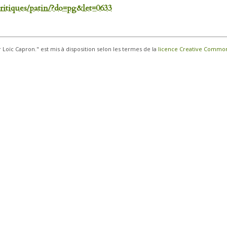
-critiques/patin/?do=pg&let=0633
r Loïc Capron." est mis à disposition selon les termes de la
licence Creative Commons 