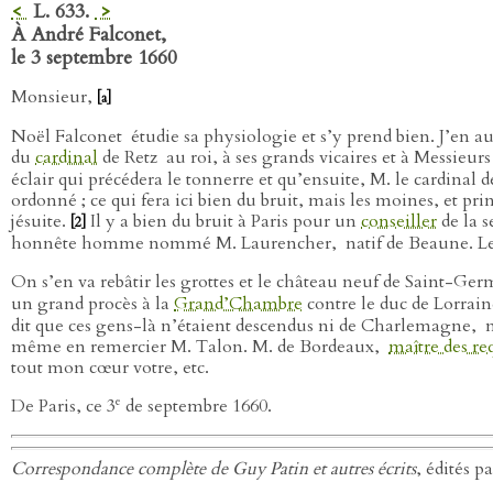
<
L. 633.
>
À André Falconet,
le 3 septembre 1660
Monsieur,
[a]
Noël Falconet
étudie sa physiologie et s’y prend bien. J’en au
du
cardinal
de Retz
au roi, à ses grands vicaires et à Messieurs
éclair qui précédera le tonnerre et qu’ensuite, M. le cardinal 
ordonné ; ce qui fera ici bien du bruit, mais les moines, et p
jésuite.
Il y a bien du bruit à Paris pour un
conseiller
de la 
[2]
honnête homme nommé M. Laurencher,
natif de Beaune. Le
On s’en va rebâtir les grottes et le château neuf de Saint-Ge
un grand procès à la
Grand’Chambre
contre le duc de Lorrai
dit que ces gens-là n’étaient descendus ni de Charlemagne,
n
même en remercier M. Talon. M. de Bordeaux,
maître des re
tout mon cœur votre, etc.
e
De Paris, ce 3
de septembre 1660.
Correspondance complète de Guy Patin et autres écrits
, édités p