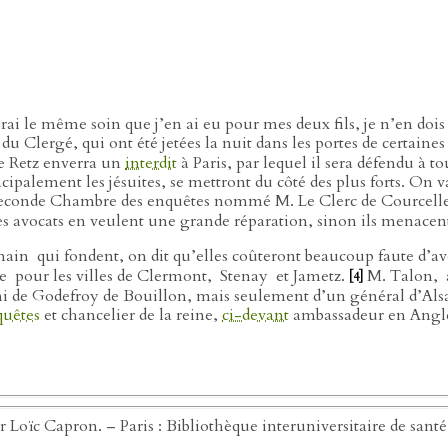
rai le même soin que j’en ai eu pour mes deux fils, je n’en dois 
 du Clergé, qui ont été jetées la nuit dans les portes de certaine
de Retz enverra un
interdit
à Paris, par lequel il sera défendu à to
rincipalement les jésuites, se mettront du côté des plus forts. O
seconde Chambre des enquêtes nommé M. Le Clerc de Courcell
s avocats en veulent une grande réparation, sinon ils menacent 
rmain
qui fondent, on dit qu’elles coûteront beaucoup faute d’av
ne
pour les villes de Clermont,
Stenay
et Jametz.
M. Talon,
[4]
i de Godefroy de Bouillon, mais seulement d’un général d’Alsace
quêtes
et chancelier de la reine,
ci-devant
ambassadeur en Anglete
ar Loïc Capron. – Paris : Bibliothèque interuniversitaire de san