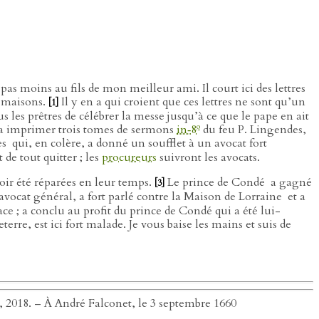
pas moins au fils de mon meilleur ami. Il court ici des lettres
s maisons.
Il y en a qui croient que ces lettres ne sont qu’un
[1]
us les prêtres de célébrer la messe jusqu’à ce que le pape en ait
o
n va imprimer trois tomes de sermons
in‑8
du feu P. Lingendes,
es
qui, en colère, a donné un soufflet à un avocat fort
de tout quitter ; les
procureurs
suivront les avocats.
oir été réparées en leur temps.
Le prince de Condé
a gagné
[3]
avocat général, a fort parlé contre la Maison de Lorraine
et a
 ; a conclu au profit du prince de Condé qui a été lui-
rre, est ici fort malade. Je vous baise les mains et suis de
té, 2018. – À André Falconet, le 3 septembre 1660