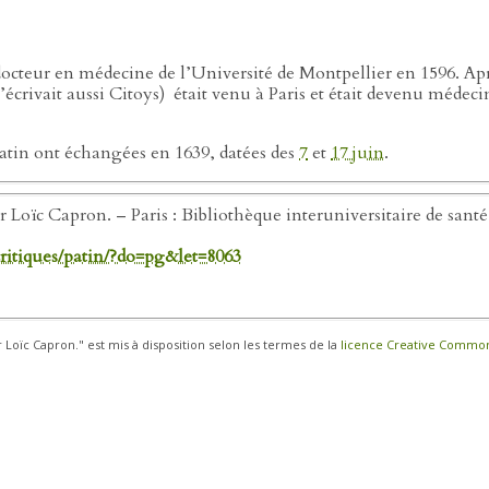
docteur en médecine de l’Université de Montpellier en 1596. Apr
’écrivait aussi Citoys)
était venu à Paris et était devenu médec
Patin ont échangées en 1639, datées des
7
et
17 juin
.
ar Loïc Capron. – Paris : Bibliothèque interuniversitaire de sant
-critiques/patin/?do=pg&let=8063
r Loïc Capron." est mis à disposition selon les termes de la
licence Creative Commons 