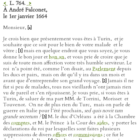
<
L. 764.
>
À André Falconet,
le 1er janvier 1664
Monsieur,
[a]
Je crois bien que présentement vous êtes à Turin,
et je
souhaite que ce soit pour le bien de votre malade
et le
vôtre ;
mais en quelque endroit que vous soyez, je vous
[1]
donne le bon jour et
bon an
, et vous prie de croire que je
suis de toute mon affection votre très humble serviteur. Le
roi
n’a point été, comme l’on disait, au
Parlement
depuis
les ducs et pairs,
mais on dit qu’il y ira dans un mois et
avant que d’entreprendre son grand voyage.
Jamais il ne
[2]
fut si peu de malades, tous nos vieillards n’ont jamais rien
vu de pareil et s’en réjouissent. Je vous prie, si vous êtes à
Turin, de saluer de ma part MM. de Torrini,
Morisset
et
Touvenot.
On ne dit plus rien du Turc,
mais on parle de
guerre en Italie pour l’été prochain,
sed quis novit tam
grande secretum ?
M. le duc d’Orléans
a été à la Chambre
[3]
des
comptes
, et M. le Prince
à la Cour des
aides
,
y porter les
déclarations du roi par lesquelles sont faites plusieurs
suppressions de divers
offices
et
commissions
; ce fut le