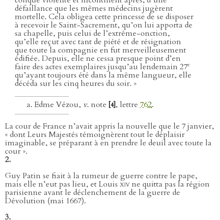
défaillance que les mêmes médecins jugèrent
mortelle. Cela obligea cette princesse de se disposer
à recevoir le Saint-Sacrement, qu’on lui apporta de
sa chapelle, puis celui de l’extrême-onction,
qu’elle reçut avec tant de piété et de résignation
que toute la compagnie en fut merveilleusement
édifiée. Depuis, elle ne cessa presque point d’en
e
faire des actes exemplaires jusqu’au lendemain 27
qu’ayant toujours été dans la même langueur, elle
décéda sur les cinq heures du soir. »
Edme Vézou,
v
. note
, lettre
762
.
[4]
La cour de France n’avait appris la nouvelle que le 7 janvier,
« dont Leurs Majestés témoignèrent tout le déplaisir
imaginable, se préparant à en prendre le deuil avec toute la
cour ».
2.
Guy Patin se fiait à la rumeur de guerre contre le pape,
mais elle n’eut pas lieu, et Louis
xiv
ne quitta pas la région
parisienne avant le déclenchement de la guerre de
Dévolution (mai 1667).
3.