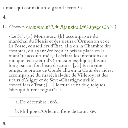
« mais qui connaît un si grand secret ? »
4.
o
La
Gazette
,
ordinaire n
3 du 5 janvier 1664 (pages 23
‑24) :
e
« Le 31
, {a} Monsieur,, {b} accompagné du
maréchal du Plessis et des sieurs d’Ormesson et de
La Fosse, conseillers d’État, alla en la Chambre des
comptes, où ayant été reçu et pris sa place en la
manière accoutumée, il déclara les intentions du
roi, que ledit sieur d’Ormesson expliqua plus au
long par un fort beau discours. […] En même
temps, le prince de Condé alla en la Cour des aides,
accompagné du maréchal-duc de Villeroy, et des
sieurs d’Aligre et de Sève-Chastignonville,
conseillers d’État ; […] lecture se fit de quelques
édits qui furent registrés. »
De décembre 1663.
Philippe d’Orléans, frère de Louis
xiv
.
5.