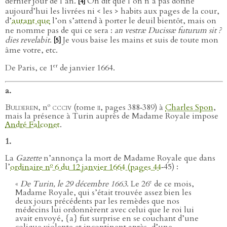
dernier jour de l’an.
On dit que l’on n’a pas donné
[4]
aujourd’hui les livrées ni < les > habits aux pages de la cour,
d’
autant que
l’on s’attend à porter le deuil bientôt, mais on
ne nomme pas de qui ce sera :
an vestræ Ducissæ futurum sit ?
dies revelabit
.
Je vous baise les mains et suis de toute mon
[5]
âme votre, etc.
er
De Paris, ce 1
de janvier 1664.
a.
o
Bulderen
, n
ccciv
(tome
ii
, pages 388‑389) à
Charles Spon
,
mais la présence à Turin auprès de Madame Royale impose
André Falconet
.
1.
La
Gazette
n’annonça la mort de Madame Royale que dans
o
l’
ordinaire n
6 du 12 janvier 1664 (pages 44
‑45) :
e
«
De Turin, le 29 décembre 1663
. Le 26
de ce mois,
Madame Royale, qui s’était trouvée assez bien les
deux jours précédents par les remèdes que nos
médecins lui ordonnèrent avec celui que le roi lui
avait envoyé, {a} fut surprise en se couchant d’une
colique violente et incontinent après, d’une