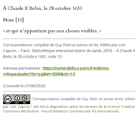
À Claude II Belin, le 28 octobre 1631
Note [10]
« et qui n’appartient pas aux choses visibles. »
Correspondance complète de Guy Patin et autres écrits
, édités par Loïc
Capron. – Paris : Bibliothèque interuniversitaire de santé, 2018. – À Claude II
Belin, le 28 octobre 1631, note 10.
Adresse permanente :
https://numerabilis.u-paris.fr/editions-
critiques/patin/?do=pg&let=0006&cln=10
(Consulté le 07/08/2026)
"
Correspondance complète de Guy Patin et autres écrits
, édités
par Loïc Capron." est mis à disposition selon les termes de la
licence Creative
Commons Attribution - Pas d’Utilisation Commerciale 4.0 International
.