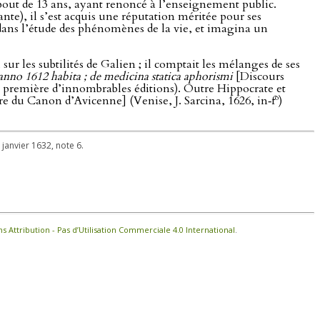
bout de 13 ans, ayant renoncé à l’enseignement public.
e), il s’est acquis une réputation méritée pour ses
 dans l’étude des phénomènes de la vie, et imagina un
ur les subtilités de Galien ; il comptait les mélanges de ses
anno 1612 habita ; de medicina statica aphorismi
[Discours
a première d’innombrables éditions). Outre Hippocrate et
o
re du Canon d’Avicenne] (Venise, J. Sarcina, 1626, in‑f
)
2 janvier 1632, note 6.
Attribution - Pas d’Utilisation Commerciale 4.0 International
.