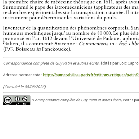
la première chaire de médecine théorique en 1611, après avoi
Surnommé le pape des iatromécaniciens (applicateurs des math
recherches expérimentales sur la transpiration cutanée. Il in
instrument pour déterminer les variations du pouls.
Inventeur de la quantification des phénomènes corporels, Sanct
humeurs morbifiques jusqu’au nombre de 80 000. Le plus édit
prononcé en l’an 1612 devant l’Université de Padoue ; aphori
Galien, il a commenté Avicenne :
Commentaria in
i
. fasc.
i
lib
(F.G. Boisseau
in
Panckoucke).
Correspondance complète de Guy Patin et autres écrits
, édités par Loïc Capron
Adresse permanente :
https://numerabilis.u-paris.fr/editions-critiques/pat
(Consulté le 08/08/2026)
"
Correspondance complète de Guy Patin et autres écrits
, édités pa