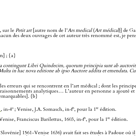
 sur le
Petit art
[autre nom de l’
Ars medical
(
Art médical
)] de Ga
cun des deux ouvrages de cet auteur très renommé est, je pense, l
n] ; {a}
contingunt Libri Quindecim, quorum principia sunt ab auctori
Multa in hac nova editione ab ipso Auctore addita et emendata. C
es erreurs qui se rencontrent en l’art médical ; dont les princip
s raisonnements analytiques… L’auteur en personne a ajouté et c
s remarquables]. {b}
o
o
re
1
, in‑4
; Venise, J.A. Somasch, in‑f
, pour la 1
édition.
o
re
Venise, Franciscus Barilettus, 1603, in‑f
, pour la 1
édition.
lovénie] 1561-Venise 1636) avait fait ses études à Padoue où il p