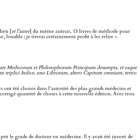
lien [
et l’autre
] du même auteur, 15 livres de méthode pour
ouable ; je tirerai certainement profit à les relire ».
tate Medicorum et Philosophorum Principum desumpta, et eaque
um triplici Indice, uno Librorum, altero Capitum omnium, tertio
es ont été choisis dans l’autorité des plus grands médecins et
orrigé quantité de choses à cette nouvelle édition. Avec trois
rit le grade de docteur en médecine. Il y avait été investi de