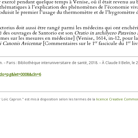
r exercé pendant quelque temps à Venise, où il était revenu au 
ématiques à l’explication des phénomènes de l’économie vivant
troduisit le premier l’usage du thermomètre et de l’hygromètre
orius doit aussi être rangé parmi les médecins qui ont enchéri s
é des ouvrages de Santorio est son
Oratio in archilyceo Patavino 
smes sur les mesures en médecine] (Venise, 1614, in‑12, pour l
er
er
ri Canonis Avicennæ
[Commentaires sur le 1
fascicule du 1
liv
. – Paris : Bibliothèque interuniversitaire de santé, 2018. – À Claude II Belin, le 
in/?do=pg&let=0008&cln=6
r Loïc Capron." est mis à disposition selon les termes de la
licence Creative Commons 