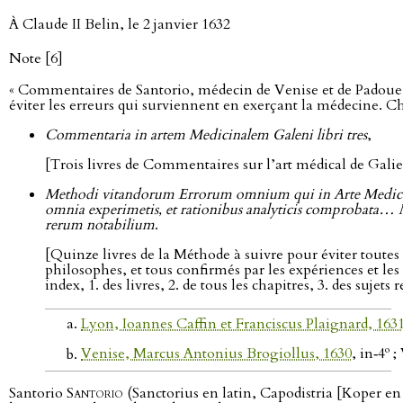
À Claude II Belin, le 2 janvier 1632
Note [6]
« Commentaires de Santorio, médecin de Venise et de Padoue,
éviter les erreurs qui surviennent en exerçant la médecine. Cha
Commentaria in artem Medicinalem Galeni libri tres
,
[Trois livres de Commentaires sur l’art médical de Galie
Methodi vitandorum Errorum omnium qui in Arte Medica 
omnia experimetis, et rationibus analyticis comprobata… 
rerum notabilium
.
[Quinze livres de la Méthode à suivre pour éviter toutes l
philosophes, et tous confirmés par les expériences et le
index, 1. des livres, 2. de tous les chapitres, 3. des sujet
Lyon, Ioannes Caffin et Franciscus Plaignard, 163
o
Venise, Marcus Antonius Brogiollus, 1630
, in‑4
; 
Santorio
Santorio
(Sanctorius en latin, Capodistria [Koper en S