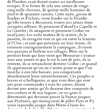
de Flandres avait donné toutes ses meilleures
troupes. Il se forme de cela une armée de vingt-
cinq mille chevaux, de quinze mille hommes de
pied et de quarante canons. Cette nuée, grosse de
foudres et d’éclairs, vient fondre sur la Picardie
qu’elle trouve à découvert, toutes nos armes étant
occupées ailleurs. Ils prennent d’abord La Capelle et
Le Castelet ; ils attaquent et prennent Corbie en
neuf jours. Les voilà maîtres de la rivière, ils la
passent, ils ravagent tout ce qui est entre la Somme
et l’Oise ; et tant que personne ne leur résiste, ils
tiennent courageusement la campagne, ils tuent
nos paysans et brûlent nos villages. Mais sur le
premier bruit qui leur vient que Monsieur s’avance
avec une armée et que le roi le suit de près, ils se
retirent, ils se retranchent derrière Corbie ; et quand
ils apprennent qu’on ne s’arrête point et que l’on
marche à eux tête baissée, nos conquérants
abandonnent leurs retranchements. Ces peuples si
braves et si belliqueux, et que vous dites qui sont
nés pour commander à tous les autres, fuient
devant une armée qu’ils disaient être composée de
nos cochers et de nos laquais ; et ces gens si
déterminés qui devaient percer la France jusques
aux Pyrénées, qui menaçaient de piller Paris et d’y
venir reprendre jusque dans Notre-Dame les