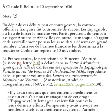
À Claude II Belin, le 10 septembre 1636
Note [2]
En dépit de ces débuts peu encourageants, la contre-
offensive française fut couronnée de succès. Les Espagnols,
au lieu de forcer la marche vers Paris, perdirent du temps à
assiéger Amiens et Abbeville ; en outre, le manque d’argent
et de ravitaillement poussa leurs soldats à déserter en grand
nombre. L’arrivée de l’armée française les détermina à la
retraite et Corbie fut reprise le 10 novembre.
La France exulta, le patriotisme de Vincent
ii
Voiture
(
v
. note
, lettre
210
) a éclaté dans sa
Lettre à Monsieur…
[9]
après que la ville de Corbie eut été reprise sur les Espagnols par
e
l’armée du roi (de Paris ce 24
de décembre 1636)
, reproduite
dans le premier volume des
Lettres et autres œuvres de
Monsieur de Voiture…
(Amsterdam, André de
Hoogenhuysen, 1697, in‑12,
lettre
lxxiv
, pages 137
‑138) :
« Il y avait trois ans que nos ennemis méditaient ce
dessein et qu’ils nous menaçaient de cet orage.
L’Espagne et l’Allemagne avaient fait pour cela
leurs derniers efforts, l’empereur y avait envoyé ses
meilleurs chefs et sa meilleure cavalerie ; l’armée