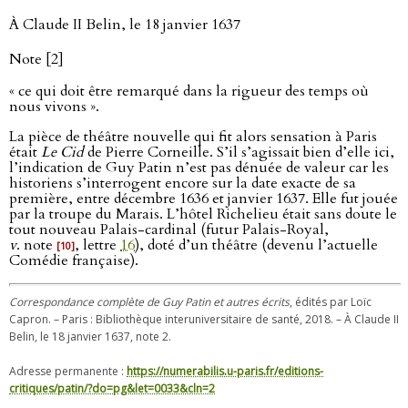
À Claude II Belin, le 18 janvier 1637
Note [2]
« ce qui doit être remarqué dans la rigueur des temps où
nous vivons ».
La pièce de théâtre nouvelle qui fit alors sensation à Paris
était
Le Cid
de Pierre Corneille. S’il s’agissait bien d’elle ici,
l’indication de Guy Patin n’est pas dénuée de valeur car les
historiens s’interrogent encore sur la date exacte de sa
première, entre décembre 1636 et janvier 1637. Elle fut jouée
par la troupe du Marais. L’hôtel Richelieu était sans doute le
tout nouveau Palais-cardinal (futur Palais-Royal,
v
. note
, lettre
16
), doté d’un théâtre (devenu l’actuelle
[10]
Comédie française).
Correspondance complète de Guy Patin et autres écrits
, édités par Loïc
Capron. – Paris : Bibliothèque interuniversitaire de santé, 2018. – À Claude II
Belin, le 18 janvier 1637, note 2.
Adresse permanente :
https://numerabilis.u-paris.fr/editions-
critiques/patin/?do=pg&let=0033&cln=2