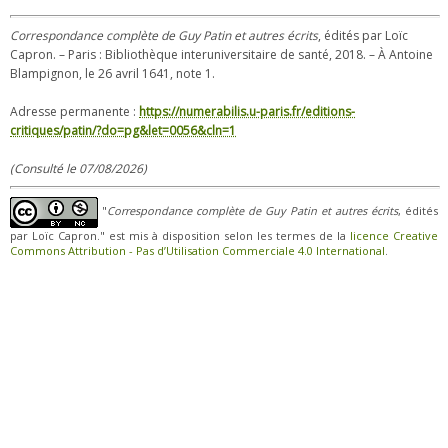
Correspondance complète de Guy Patin et autres écrits
, édités par Loïc
Capron. – Paris : Bibliothèque interuniversitaire de santé, 2018. – À Antoine
Blampignon, le 26 avril 1641, note 1.
Adresse permanente :
https://numerabilis.u-paris.fr/editions-
critiques/patin/?do=pg&let=0056&cln=1
(Consulté le 07/08/2026)
"
Correspondance complète de Guy Patin et autres écrits
, édités
par Loïc Capron." est mis à disposition selon les termes de la
licence Creative
Commons Attribution - Pas d’Utilisation Commerciale 4.0 International
.