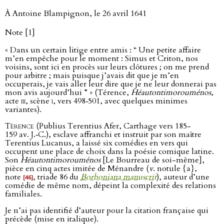
À Antoine Blampignon, le 26 avril 1641
Note [1]
« Dans un certain litige entre amis : “ Une petite affaire
m’en empêche pour le moment : Simus et Criton, nos
voisins, sont ici en procès sur leurs clôtures ; on me prend
pour arbitre ; mais puisque j’avais dit que je m’en
occuperais, je vais aller leur dire que je ne leur donnerai pas
mon avis aujourd’hui ” » (Térence,
Héautontimorouménos
,
acte
iii
, scène
i
, vers 498‑501, avec quelques minimes
variantes).
Térence
(Publius Terentius Afer, Carthage vers 185-
159 av. J.‑C.), esclave affranchi et instruit par son maître
Terentius Lucanus, a laissé six comédies en vers qui
occupent une place de choix dans la poésie comique latine.
Son
Héautontimorouménos
[Le Bourreau de soi-même],
pièce en cinq actes imitée de Ménandre (
v
. notule {a},
note
, triade 86 du
Borboniana manuscrit
), auteur d’une
[46]
comédie de même nom, dépeint la complexité des relations
familiales.
Je n’ai pas identifié d’auteur pour la citation française qui
précède (mise en italique).