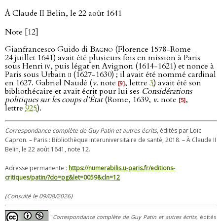
À Claude II Belin, le 22 août 1641
Note [12]
Gianfrancesco Guido di
Bagno
(Florence 1578-Rome
24 juillet 1641) avait été plusieurs fois en mission à Paris
sous Henri
iv
, puis légat en Avignon (1614-1621) et nonce à
Paris sous Urbain
ii
(1627-1630) ; il avait été nommé cardinal
en 1627. Gabriel Naudé (
v
. note
, lettre
3
) avait été son
[9]
bibliothécaire et avait écrit pour lui ses
Considérations
politiques sur les coups d’État
(Rome, 1639,
v
. note
,
[5]
lettre
925
).
Correspondance complète de Guy Patin et autres écrits
, édités par Loïc
Capron. – Paris : Bibliothèque interuniversitaire de santé, 2018. – À Claude II
Belin, le 22 août 1641, note 12.
Adresse permanente :
https://numerabilis.u-paris.fr/editions-
critiques/patin/?do=pg&let=0059&cln=12
(Consulté le 09/08/2026)
"
Correspondance complète de Guy Patin et autres écrits
, édités