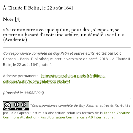
À Claude II Belin, le 22 août 1641
Note [4]
« Se commettre avec quelqu’un, pour dire, s’exposer, se
mettre au hasard d’avoir une affaire, un démêlé avec lui »
(Académie).
Correspondance complète de Guy Patin et autres écrits
, édités par Loïc
Capron. – Paris : Bibliothèque interuniversitaire de santé, 2018. – À Claude II
Belin, le 22 août 1641, note 4.
Adresse permanente :
https://numerabilis.u-paris.fr/editions-
critiques/patin/?do=pg&let=0059&cln=4
(Consulté le 09/08/2026)
"
Correspondance complète de Guy Patin et autres écrits
, édités
par Loïc Capron." est mis à disposition selon les termes de la
licence Creative
Commons Attribution - Pas d’Utilisation Commerciale 4.0 International
.