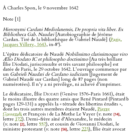
À Charles Spon, le 9 novembre 1642
Note [1]
Hieronymi Cardani Mediolanensis, De propria vita liber. Ex
Bibliotheca Gab. Naudæi
[Autobiographie de Jérôme
Cardan. Tiré de la bibliothèque de Gabriel Naudé] (
Paris,
o
Jacques Villery, 1643
, in‑8
).
L’épître dédicatoire de Naudé
Nobilissimo clarissimoque viro
Ælio Diodato IC et philosopho doctissimo
[Au très brillant
Élie Diodati, jurisconsulte et très savant philosophe] est
datée de Paris, le 29 octobre 1642. L’ouvrage commence par
un
Gabrieli Naudæi de Cardano iudicium
[Jugement de
Gabriel Naudé sur Cardan] long de 87 pages (non
numérotées). Il n’y a ni privilège, ni achevé d’imprimer.
Le dédicataire, Élie
Diodati
(Genève 1576-Paris 1661), était
le moins illustre des quatre amis que René Pintard (Pintard b
pages 129‑131) a appelés la « tétrade des libertins érudits »,
dont les trois autres membres étaient Naudé,
Pierre
Gassendi
et François
i
de La Mothe Le Vayer (
v
. note
,
[14]
lettre
172
). Demi-frère aîné d’Alexandre, le médecin
(
v
. note
, lettre
557
), et cousin de Giovanni Diodati, le
[2]
ministre protestant (
v
. note
, lettre
223
), Élie était avocat
[56]