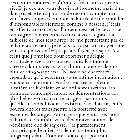
ces commentaires de Jérôme Cardan sur sa propre
vie. Et je déclare vous devoir cet honneur, mais il ne
doit pas être tenu pour solde de tout compte, car
vous avez toujours eu pour habitude de me combler
d’innombrables bienfaits, comme à dessein. J’étais
en effet tourmenté par l’ardent désir et le devoir de
témoigner ma reconnaissance à votre égard. La
faiblesse de mes ressources ne me permettant pas de
le faire autrement, je le fais donc par un moyen que
vous ne pouvez aller jusqu’à refuser, puisque c’est
celui que j’emploie pour exprimer quelque
gratitude envers mes autres amis. Par tant de
services dont vous avez voulu me combler depuis
plus de vingt-sept ans, {b} vous ne cherchiez
cependant qu’à exprimer votre intime inclination ;
mais si ce sentiment voulait mettre en pleine
lumière ses bienfaits et ses brillantes actions, les
hommes contempleraient les démonstrations des
plus belles vertus, qui ne dirigent pas moins
qu’elles n’embellissent l’existence de chacun, et ils
pourraient les transmettre à la postérité avec
extrêmes louanges. Ainsi, puisque vous avez pour
habitude de remplir votre devoir avec autant de
générosité que de sagesse, j’ai parfaitement
compris que le mien est de ne pas tenir plus
longtemps dans l’ombre tout ce qui pourrait