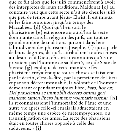
que ce fut alors que les juifs commencèrent à avoir
des interprètes de leurs traditions. Maldonat {c} au
contraire veut que cette secte n’ait été chez les juifs
que peu de temps avant Jésus-Christ. Il est mieux
de les faire remonter jusqu’au temps des
Maccabées. {d} Quoi qu’il en soit, le
pharisaïsme {e} est encore aujourd’hui la secte
dominante dans la religion des juifs, car tout ce
grand nombre de traditions qui sont dans leur
talmud vient des pharisiens. Josèphe, {f} qui a parlé
de leurs dogmes, dit qu’ls attribuaient toutes choses
au destin et à Dieu, en sorte néanmoins qu’ils ne
privaient pas l’homme de sa liberté, ce que Sixte de
Sienne {g} explique de cette manière : les
pharisiens croyaient que toutes choses se faisaient
par le destin, c’est-à-dire, par la prescience de Dieu
et par son décret immuable, la volonté de l’homme
demeurant cependant toujours libre,
Fato, hoc est,
Dei præscientia ac immobili decreto omnia geri,
manente tamen libero humanæ voluntatis assensu
. {h}
Ils reconnaissaient l’immortalité de l’âme et une
autre vie après celle-ci ; mais ils admettaient en
même temps une espèce de métempsychose, ou
transmigration des âmes. La secte des pharisiens
était en toutes choses opposée à celle des
saducéens. » {i}