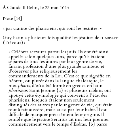
À Claude II Belin, le 23 mai 1643
Note [14]
« par crainte des pharisiens, qui sont les jésuites. »
Guy Patin a plusieurs fois qualifié les jésuites de
pharisiens
(Trévoux) :
« Célèbres sectaires parmi les juifs. Ils ont été ainsi
appelés selon quelques-uns, parce qu’ils étaient
séparés de tous les autres par leur genre de vie,
faisant profession d’une plus grande sainteté, et
d’observer plus religieusement les
commandements de la Loi. C’est ce que signifie en
hébreu, ou plutôt dans la langue chaldaïque, le
mot
pharis
, d’où a été formé en grec et en latin
pharisæus
. Saint Jérôme {a} et plusieurs rabbins ont
appuyé cette étymologie qui convient à l’état des
pharisiens, lesquels étaient non seulement
distingués des autres par leur genre de vie, qui était
tout à fait austère, mais aussi par leur habit. Il est
difficile de marquer précisément leur origine. Il
semble que le jésuite Serarius ait mis leur premier
commencement vers le temps d’Esdras, {b} parce