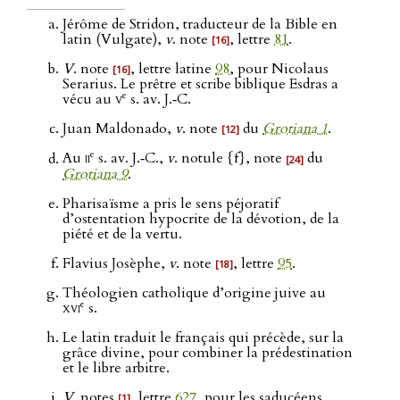
Jérôme de Stridon, traducteur de la Bible en
latin (Vulgate),
v
. note
, lettre
81
.
[16]
V
. note
, lettre latine
98
, pour Nicolaus
[16]
Serarius. Le prêtre et scribe biblique Esdras a
e
vécu au
v
s. av. J.‑C.
Juan Maldonado,
v
. note
du
Grotiana 1
.
[12]
e
Au
ii
s. av. J.‑C.,
v
. notule {f}, note
du
[24]
Grotiana 9
.
Pharisaïsme a pris le sens péjoratif
d’ostentation hypocrite de la dévotion, de la
piété et de la vertu.
Flavius Josèphe,
v
. note
, lettre
95
.
[18]
Théologien catholique d’origine juive au
e
xvi
s.
Le latin traduit le français qui précède, sur la
grâce divine, pour combiner la prédestination
et le libre arbitre.
V
. notes
, lettre
627
, pour les saducéens,
[1]