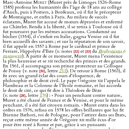
Marc-Antoine
Muret
(Muret près de Limoges 1526-Rome
1585) professa les humanités dès l’âge de 18 ans au collège
d’Auch, puis à Poitiers, à Bordeaux, où il fut le précepteur
de Montaigne, et enfin à Paris. Au milieu de succès
éclatants, Muret fut accusé de mœurs dépravées et enfermé
au Châtelet. Rendu à la liberté, il se retira à Toulouse où il
fut poursuivi par les mêmes accusations. Condamné au
bûcher (1554), il s’enfuit en Italie, gagna Venise où il fut
bien accueilli des savants ; et sur la réputation de son savoir,
il fut appelé en 1557 à Rome par le cardinal et prince de
Ferrare, Hippolyte d’Este (
v
. notes
et
du
Borboniana 6
[32]
[33]
manuscrit
). À partir de ce moment, Muret mena l’existence
la plus heureuse et se vit recherché des princes et des grands.
En 1561, il accompagna son prince protecteur au Colloque
de Poissy (
v
. note
, lettre
211
). De retour à Rome (1563), il
[30]
fit avec un grand éclat des cours d’éloquence, de
philosophie et de droit civil. Le pape Grégoire
xiii
l’appela le
Flambeau et la Colonne de l’École romaine, et lui accorda
le droit de cité, ce qui fit dire à Théodore de Bèze
(
v
. note
, lettre
176
) : « Pour un penchant contre nature,
[28]
Muret a été chassé de France et de Venise, et pour le même
penchant, il a été fait citoyen romain. » Muret entra dans les
ordres en 1576, refusa en 1578 les offres brillantes que lui fit
Étienne Bathori, roi de Pologne, pour l’attirer dans ses États,
reçut cette même année de Grégoire
xiii
mille écus d’or
pour être resté à Rome et put, grâce à ses puissants