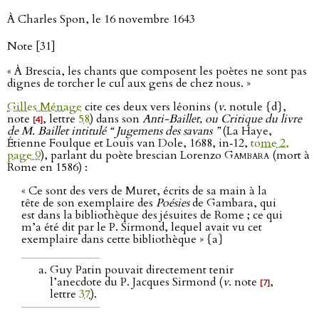
À Charles Spon, le 16 novembre 1643
Note [31]
« À Brescia, les chants que composent les poètes ne sont pas
dignes de torcher le cul aux gens de chez nous. »
Gilles Ménage
cite ces deux vers léonins (
v
. notule {d},
note
, lettre
58
) dans son
Anti-Baillet, ou Critique du livre
[4]
de M. Baillet intitulé “ Jugemens des savans ”
(La Haye,
Étienne Foulque et Louis van Dole, 1688, in‑12,
tome 2,
page 9
), parlant du poète brescian Lorenzo
Gambara
(mort à
Rome en 1586) :
« Ce sont des vers de Muret, écrits de sa main à la
tête de son exemplaire des
Poésies
de Gambara, qui
est dans la bibliothèque des jésuites de Rome ; ce qui
m’a été dit par le P. Sirmond, lequel avait vu cet
exemplaire dans cette bibliothèque » {a}
Guy Patin pouvait directement tenir
l’anecdote du P. Jacques Sirmond (
v
. note
,
[7]
lettre
37
).