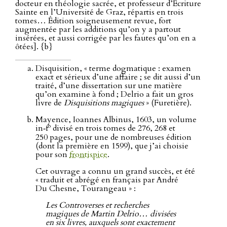
docteur en théologie sacrée, et professeur d’Écriture
Sainte en l’Université de Graz, répartis en trois
tomes… Édition soigneusement revue, fort
augmentée par les additions qu’on y a partout
insérées, et aussi corrigée par les fautes qu’on en a
ôtées]. {b}
Disquisition, « terme dogmatique : examen
exact et sérieux d’une affaire ; se dit aussi d’un
traité, d’une dissertation sur une matière
qu’on examine à fond ; Delrio a fait un gros
livre de
Disquisitions magiques
» (Furetière).
Mayence, Ioannes Albinus, 1603, un volume
o
in‑f
divisé en trois tomes de 276, 268 et
250 pages, pour une de nombreuses édition
(dont la première en 1599), que j’ai choisie
pour son
frontispice
.
Cet ouvrage a connu un grand succès, et été
« traduit et abrégé en français par André
Du Chesne, Tourangeau » :
Les Controverses et recherches
magiques de Martin Delrio… divisées
en six livres, auxquels sont exactement