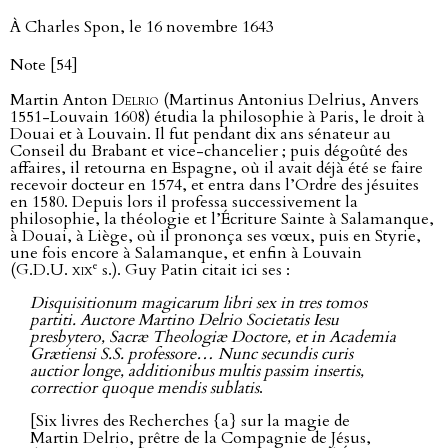
À Charles Spon, le 16 novembre 1643
Note [54]
Martin Anton
Delrio
(Martinus Antonius Delrius, Anvers
1551-Louvain 1608) étudia la philosophie à Paris, le droit à
Douai et à Louvain. Il fut pendant dix ans sénateur au
Conseil du Brabant et vice-chancelier ; puis dégoûté des
affaires, il retourna en Espagne, où il avait déjà été se faire
recevoir docteur en 1574, et entra dans l’Ordre des jésuites
en 1580. Depuis lors il professa successivement la
philosophie, la théologie et l’Écriture Sainte à Salamanque,
à Douai, à Liège, où il prononça ses vœux, puis en Styrie,
une fois encore à Salamanque, et enfin à Louvain
e
(G.D.U.
xix
s.). Guy Patin citait ici ses :
Disquisitionum magicarum libri sex in tres tomos
partiti. Auctore Martino Delrio Societatis Iesu
presbytero, Sacræ Theologiæ Doctore, et in Academia
Grætiensi S.S. professore… Nunc secundis curis
auctior longe, additionibus multis passim insertis,
correctior quoque mendis sublatis
.
[Six livres des Recherches {a} sur la magie de
Martin Delrio, prêtre de la Compagnie de Jésus,