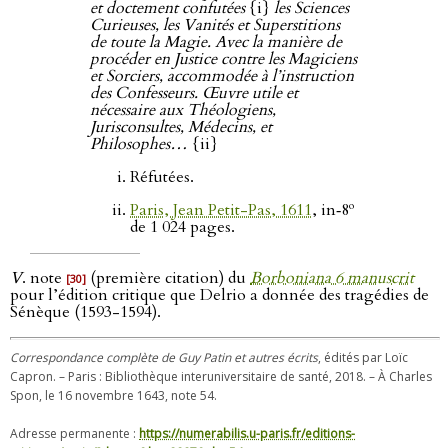
et doctement confutées
{i}
les Sciences
Curieuses, les Vanités et Superstitions
de toute la Magie. Avec la manière de
procéder en Justice contre les Magiciens
et Sorciers, accommodée à l’instruction
des Confesseurs. Œuvre utile et
nécessaire aux Théologiens,
Jurisconsultes, Médecins, et
Philosophes…
{ii}
Réfutées.
o
Paris, Jean Petit-Pas, 1611
, in‑8
de 1 024 pages.
V
. note
(première citation) du
Borboniana 6 manuscrit
[30]
pour l’édition critique que Delrio a donnée des tragédies de
Sénèque (1593-1594).
Correspondance complète de Guy Patin et autres écrits
, édités par Loïc
Capron. – Paris : Bibliothèque interuniversitaire de santé, 2018. – À Charles
Spon, le 16 novembre 1643, note 54.
Adresse permanente :
https://numerabilis.u-paris.fr/editions-