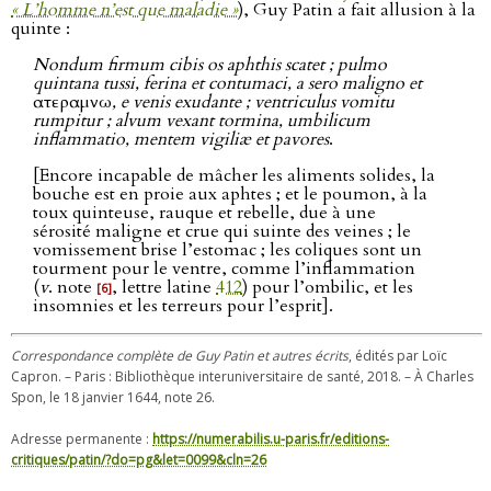
« L’homme n’est que maladie »
), Guy Patin a fait allusion à la
quinte :
Nondum firmum cibis os aphthis scatet ; pulmo
quintana tussi, ferina et contumaci, a sero maligno et
ατεραμνω
, e venis exudante ; ventriculus vomitu
rumpitur ; alvum vexant tormina, umbilicum
inflammatio, mentem vigiliæ et pavores
.
[Encore incapable de mâcher les aliments solides, la
bouche est en proie aux aphtes ; et le poumon, à la
toux quinteuse, rauque et rebelle, due à une
sérosité maligne et crue qui suinte des veines ; le
vomissement brise l’estomac ; les coliques sont un
tourment pour le ventre, comme l’inflammation
(
v
. note
, lettre latine
412
) pour l’ombilic, et les
[6]
insomnies et les terreurs pour l’esprit].
Correspondance complète de Guy Patin et autres écrits
, édités par Loïc
Capron. – Paris : Bibliothèque interuniversitaire de santé, 2018. – À Charles
Spon, le 18 janvier 1644, note 26.
Adresse permanente :
https://numerabilis.u-paris.fr/editions-
critiques/patin/?do=pg&let=0099&cln=26