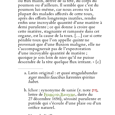
ou flux malin, dérive de la tête, du corps du
poumon ou d’ailleurs. Il semble que c’est du
poumon lui-même, car nous avons vu la
plupart des malades affectés de cette toux,
après des efforts longtemps inutiles, rendre
enfin une incroyable quantité d’une matière à
demi purulente ; ce qui donne à croire que
cette matière, stagnante et ramassée dans cet
organe, est la cause de la toux. […] car si cette
pénible toux que l’on appelle
quinte
ne
provenait que d’une fluxion maligne, elle ne
s’accompagnerait pas de l’expectoration
d’une incroyable quantité de matière ;
quoique je sois loin de nier qu’il ne puisse
descendre de la tête quelque flux irritant. » {c}
Latin original :
et quasi stragulabundus
æger mediis faucibus hærentes spiritus
habet
.
Ichor : synonyme de sanie (
v
. note
,
[11]
lettre de
François Rassyne
, datée du
27 décembre 1656
), sérosité purulente et
putride qui s’écoule d’une plaie ou d’un
orifice naturel.