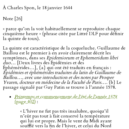
À Charles Spon, le 18 janvier 1644
Note [26]
« parce qu’on la voit habituellement se reproduire chaque
cinquième heure » (phrase citée par Littré DLF pour définir
la quinte de toux).
La quinte est caractéristique de la coqueluche. Guillaume de
Baillou est le premier à en avoir clairement décrit les
symptômes, dans ses
Epidemiorum et Ephemeridum libri
duo…
[Deux livres des Épidémies et des
Éphémérides…], {a} qui ont été traduits en français :
Épidémies et éphémérides traduites du latin de Guillaume de
Baillou…, avec une introduction et des notes par Prosper
Yvaren, docteur en médecine de la Faculté de Paris…
. {b} Le
passage signalé par Guy Patin se trouve à l’année 1578.
Printemps et commencement de l’été de l’année 1578
(page 402)
:
« L’hiver ne fut pas très insalubre, quoiqu’il
n’eût pas tout à fait conservé la température
qui lui est propre. Mais le vent du Midi ayant
soufflé vers la fin de l’hiver, et celui du Nord