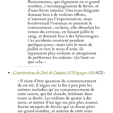
fluxionnaires, qui régnaient en si grand
nombre, s’accompagnaient de fièvre, et
d’une fièvre intense. Une toux fatigante
donnait lieu à de violents efforts,
n’amenait pas l’expectoration, mais
bouleversait l’estomac et amenait le
vomissement ; ou bien, elle ébranlait les
veines du cerveau, en faisant jaillir le
sang, et donnait lieu à des hémorragies.
Ces accidents cessèrent pendant
quelques jours ; mais vers le mois de
juillet et vers le mois d’août, ils
reparurent plus violents et attaquèrent
de préférence les enfants. Qu’était-ce
que cela. »
Constitution de l’été de l’année 1578
(pages 419
‑422) :
« Il vient d’être question du commencement
de cet été. Il régna sur la fin à peu près les
mêmes maladies qu’au commencement de
cette saison, qui fut chaude, brûlante dans
toute sa durée. Les enfants de quatre à dix
mois, et même d’un âge un peu plus avancé,
furent attaqués de fièvres qui en firent périr
un grand nombre, et surtout de cette toux