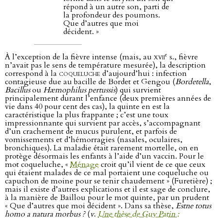
répond à un autre son, parti de
la profondeur des poumons.
Que d’autres que moi
décident. »
e
À l’exception de la fièvre intense (mais, au
xvii
s., fièvre
n’avait pas le sens de température mesurée), la description
correspond à la
coqueluche
d’aujourd’hui : infection
contagieuse due au bacille de Bordet et Gengou (
Bordetella
,
Bacillus
ou
Hæmophilus pertussis
) qui survient
principalement durant l’enfance (deux premières années de
vie dans 40 pour cent des cas), la quinte en est la
caractéristique la plus frappante ; c’est une toux
impressionnante qui survient par accès, s’accompagnant
d’un crachement de mucus purulent, et parfois de
vomissements et d’hémorragies (nasales, oculaires,
bronchiques). La maladie était rarement mortelle, on en
protège désormais les enfants à l’aide d’un vaccin. Pour le
mot coqueluche, «
Ménage
croit qu’il vient de ce que ceux
qui étaient malades de ce mal portaient une coqueluche ou
capuchon de moine pour se tenir chaudement » (Furetière) ;
mais il existe d’autres explications et il est sage de conclure,
à la manière de Baillou pour le mot quinte, par un prudent
« Que d’autres que moi décident ». Dans sa thèse,
Estne totus
homo a natura morbus ?
(
v
.
Une thèse de Guy Patin :