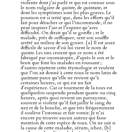
violente dont j’ai parlé et qui est connue sous
le nom vulgaire de
quinte
, de
quintane
, et
dont les symptômes sont les plus graves. Le
poumon est si irrité que, dans les efforts qu’il
fait pour détacher ce qui l’incommode, il ne
peut inspirer l’air et l’expirer qu’avec
difficulté. On dirait qu’il se gonfle ; et le
malade, près de suffoquer, sent son souffle
arrêté au milieu de son gosier. {a} Il est assez
difficile de savoir d’où lui vient le nom de
quinte
. Les uns croient que ce nom a été
fabriqué par onomatopée, d’après le son et le
bruit que font les malades en toussant ;
d’autres rejettent cette étymologie et veulent
que l’on ait donné à cette toux le nom latin de
quintane
parce qu’elle ne revient qu’à
certaines heures, ce qui est un fait
d’expérience. Car ce tourment de la toux est
quelquefois suspendu pendant quatre ou cinq
heures, après quoi revient un paroxysme,
souvent si violent qu’il fait jaillir le sang du
nez et de la bouche, et que très fréquemment
il soulève l’estomac et fait vomir. Je n’ai
encore pu trouver aucun auteur qui fasse
mention de cette espèce de toux. On ne sait si
la cause de cette maladie, sérum, ichor, {b}