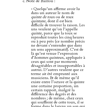
Note de Baillou :
« Quelqu’un affirme avoir lu
dans un auteur le nom de
quinte de toux
ou de
toux
quintane
, dont il est bien
difficile de trouver la raison. Les
uns veulent qu’on l’appelle
quinte
, parce que la toux se
reproduit toutes les cinq heures
ou à peu près (ce nombre précis
ne devant s’entendre que dans
un sens approximatif). C’est de
là qu’est venue l’expression
d’
hommes quinteux
, appliquée à
ceux qui sont par moments
désagréables et insupportables à
autrui. D’autres veulent que ce
terme ait été emprunté aux
musiciens. Et de même qu’il
existe entre l’octave et la quinte
une certaine proportion, un
certain rapport, malgré la
différence des degrés et des
nombres ; de même, chez ceux
qui souffrent de cette toux, il se
forme dans le larynx un son qui