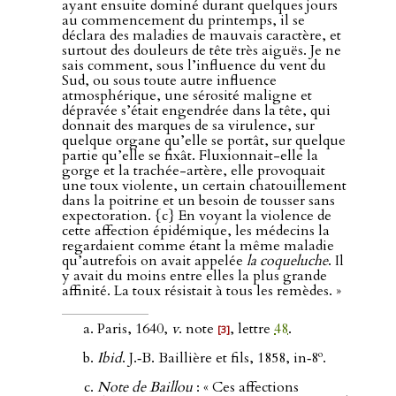
ayant ensuite dominé durant quelques jours
au commencement du printemps, il se
déclara des maladies de mauvais caractère, et
surtout des douleurs de tête très aiguës. Je ne
sais comment, sous l’influence du vent du
Sud, ou sous toute autre influence
atmosphérique, une sérosité maligne et
dépravée s’était engendrée dans la tête, qui
donnait des marques de sa virulence, sur
quelque organe qu’elle se portât, sur quelque
partie qu’elle se fixât. Fluxionnait-elle la
gorge et la trachée-artère, elle provoquait
une toux violente, un certain chatouillement
dans la poitrine et un besoin de tousser sans
expectoration. {c} En voyant la violence de
cette affection épidémique, les médecins la
regardaient comme étant la même maladie
qu’autrefois on avait appelée
la coqueluche
. Il
y avait du moins entre elles la plus grande
affinité. La toux résistait à tous les remèdes. »
Paris, 1640,
v
. note
, lettre
48
.
[3]
o
Ibid
. J.‑B. Baillière et fils, 1858, in‑8
.
Note de Baillou
: « Ces affections