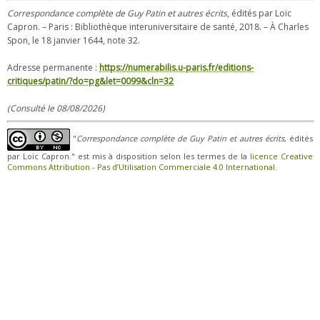
Correspondance complète de Guy Patin et autres écrits
, édités par Loïc
Capron. – Paris : Bibliothèque interuniversitaire de santé, 2018. – À Charles
Spon, le 18 janvier 1644, note 32.
Adresse permanente :
https://numerabilis.u-paris.fr/editions-
critiques/patin/?do=pg&let=0099&cln=32
(Consulté le 08/08/2026)
"
Correspondance complète de Guy Patin et autres écrits
, édités
par Loïc Capron." est mis à disposition selon les termes de la
licence Creative
Commons Attribution - Pas d’Utilisation Commerciale 4.0 International
.