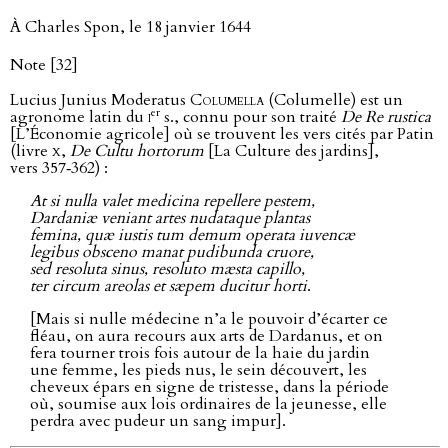
À Charles Spon, le 18 janvier 1644
Note [32]
Lucius Junius Moderatus
Columella
(Columelle) est un
er
agronome latin du
i
s., connu pour son traité
De Re rustica
[L’Économie agricole] où se trouvent les vers cités par Patin
(livre
x
,
De Cultu hortorum
[La Culture des jardins],
vers 357‑362) :
At si nulla valet medicina repellere pestem,
Dardaniæ veniant artes nudataque plantas
femina, quæ iustis tum demum operata iuvencæ
legibus obsceno manat pudibunda cruore,
sed resoluta sinus, resoluto mæsta capillo,
ter circum areolas et sæpem ducitur horti
.
[Mais si nulle médecine n’a le pouvoir d’écarter ce
fléau, on aura recours aux arts de Dardanus, et on
fera tourner trois fois autour de la haie du jardin
une femme, les pieds nus, le sein découvert, les
cheveux épars en signe de tristesse, dans la période
où, soumise aux lois ordinaires de la jeunesse, elle
perdra avec pudeur un sang impur].