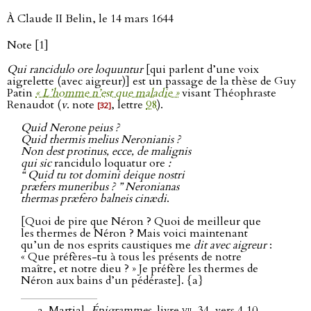
À Claude II Belin, le 14 mars 1644
Note [1]
Qui rancidulo ore loquuntur
[qui parlent d’une voix
aigrelette (avec aigreur)] est un passage de la thèse de Guy
Patin
« L’homme n’est que maladie »
visant Théophraste
Renaudot (
v
. note
, lettre
98
).
[32]
Quid Nerone peius ?
Quid thermis melius Neronianis ?
Non dest protinus, ecce, de malignis
qui sic
rancidulo loquatur ore
:
“ Quid tu tot domini deique nostri
præfers muneribus ? ” Neronianas
thermas præfero balneis cinædi
.
[Quoi de pire que Néron ? Quoi de meilleur que
les thermes de Néron ? Mais voici maintenant
qu’un de nos esprits caustiques me
dit avec aigreur
:
« Que préfères-tu à tous les présents de notre
maître, et notre dieu ? » Je préfère les thermes de
Néron aux bains d’un pédéraste]. {a}
Martial,
Épigrammes
, livre
vii
,
34
, vers 4‑10.