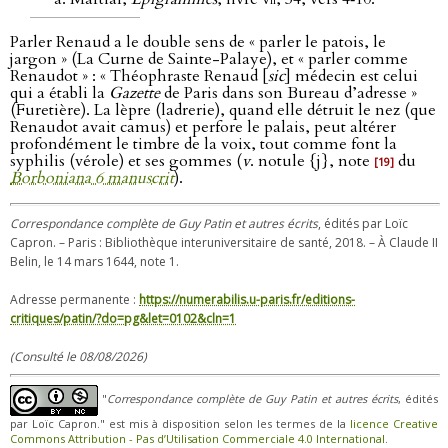
Parler Renaud a le double sens de « parler le patois, le
jargon » (La Curne de Sainte-Palaye), et « parler comme
Renaudot » : « Théophraste Renaud [
sic
] médecin est celui
qui a établi la
Gazette
de Paris dans son Bureau d’adresse »
(Furetière). La lèpre (ladrerie), quand elle détruit le nez (que
Renaudot avait camus) et perfore le palais, peut altérer
profondément le timbre de la voix, tout comme font la
syphilis (vérole) et ses gommes (
v
. notule {j}, note
du
[19]
Borboniana 6 manuscrit
).
Correspondance complète de Guy Patin et autres écrits
, édités par Loïc
Capron. – Paris : Bibliothèque interuniversitaire de santé, 2018. – À Claude II
Belin, le 14 mars 1644, note 1.
Adresse permanente :
https://numerabilis.u-paris.fr/editions-
critiques/patin/?do=pg&let=0102&cln=1
(Consulté le 08/08/2026)
"
Correspondance complète de Guy Patin et autres écrits
, édités
par Loïc Capron." est mis à disposition selon les termes de la
licence Creative
Commons Attribution - Pas d’Utilisation Commerciale 4.0 International
.