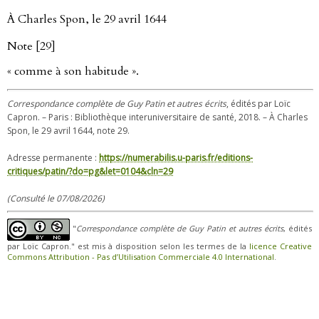
À Charles Spon, le 29 avril 1644
Note [29]
« comme à son habitude ».
Correspondance complète de Guy Patin et autres écrits
, édités par Loïc
Capron. – Paris : Bibliothèque interuniversitaire de santé, 2018. – À Charles
Spon, le 29 avril 1644, note 29.
Adresse permanente :
https://numerabilis.u-paris.fr/editions-
critiques/patin/?do=pg&let=0104&cln=29
(Consulté le 07/08/2026)
"
Correspondance complète de Guy Patin et autres écrits
, édités
par Loïc Capron." est mis à disposition selon les termes de la
licence Creative
Commons Attribution - Pas d’Utilisation Commerciale 4.0 International
.