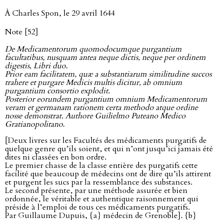
À Charles Spon, le 29 avril 1644
Note [52]
De Medicamentorum quomodocumque purgantium
facultatibus, nusquam antea neque dictis, neque per ordinem
digestis, Libri duo.
Prior eam facilitatem, quæ a substantiarum similitudine succos
trahere et purgare Medicis multis dicitur, ab omnium
purgantium consortio explodit.
Posterior eorundem purgantium omnium Medicamentorum
veram et germanam rationem certa methodo atque ordine
nosse demonstrat. Authore Guilielmo Puteano Medico
Gratianopolitano
.
[Deux livres sur les Facultés des médicaments purgatifs de
quelque genre qu’ils soient, et qui n’ont jusqu’ici jamais été
dites ni classées en bon ordre.
Le premier chasse de la classe entière des purgatifs cette
facilité que beaucoup de médecins ont de dire qu’ils attirent
et purgent les sucs par la ressemblance des substances.
Le second présente, par une méthode assurée et bien
ordonnée, le véritable et authentique raisonnement qui
préside à l’emploi de tous ces médicaments purgatifs.
Par Guillaume Dupuis, {a} médecin de Grenoble]. {b}