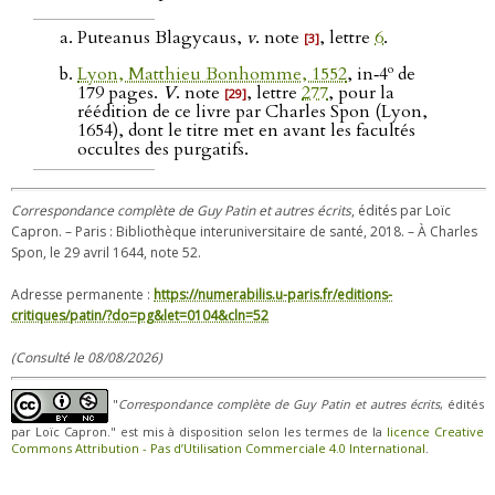
Puteanus Blagycaus,
v
. note
, lettre
6
.
[3]
o
Lyon, Matthieu Bonhomme, 1552
, in‑4
de
179 pages.
V
. note
, lettre
277
, pour la
[29]
réédition de ce livre par Charles Spon (Lyon,
1654), dont le titre met en avant les facultés
occultes des purgatifs.
Correspondance complète de Guy Patin et autres écrits
, édités par Loïc
Capron. – Paris : Bibliothèque interuniversitaire de santé, 2018. – À Charles
Spon, le 29 avril 1644, note 52.
Adresse permanente :
https://numerabilis.u-paris.fr/editions-
critiques/patin/?do=pg&let=0104&cln=52
(Consulté le 08/08/2026)
"
Correspondance complète de Guy Patin et autres écrits
, édités
par Loïc Capron." est mis à disposition selon les termes de la
licence Creative
Commons Attribution - Pas d’Utilisation Commerciale 4.0 International
.