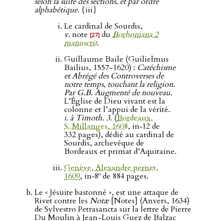
selon la suite des sections, et par ordre
alphabétique
. {iii}
Le cardinal de Sourdis,
v
. note
du
Borboniana 2
[27]
manuscrit
.
Guillaume Baile (Guilielmus
Bailius, 1557-1620) :
Catéchisme
et Abrégé des Controverses de
notre temps, touchant la religion.
Par G.B. Augmenté de nouveau.
L’Église de Dieu vivant est la
colonne et l’appui de la vérité.
i
. à Timoth. 3.
(
Bordeaux,
S. Millanges, 1608
, in‑12 de
332 pages), dédié au cardinal de
Sourdis, archevêque de
Bordeaux et primat d’Aquitaine.
Genève, Alexandre pernet,
o
1609
, in‑8
de 884 pages.
Le « Jésuite bastonné », est une attaque de
Rivet contre les
Notæ
[Notes] (Anvers, 1634)
de Sylvestro Petrasancta sur la lettre de Pierre
Du Moulin à Jean-Louis Guez de Balzac