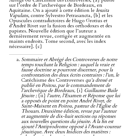
Abrégé
ou
Catéchisme des controverses
, {a} publié
sur l’ordre de l’archevêque de Bordeaux, en
Aquitaine. On a ajouté à cette édition le
Iesuita
Vapulans
, contre Sylvestro Petrasancta, {b} et les
Opuscules contradictoires de Hugo Grotius et
d’André Rivet sur la fusion des orthodoxes et des
papistes. Nouvelle édition que l’auteur a
dernièrement revue, corrigée et augmentée en
maints endroits. Tome second, avec les index
nécessaire]. {c}
Sommaire et Abrégé des Controverses de notre
temps touchant la Religion : auquel la vraie et
fausse doctrine se pourront discerner, pour la
confrontation des deux écrits contraires : l’un, le
Catéchisme des Controverses
qu’a dressé et
publié en Poitou, par le commandement de
l’archevêque de Bordeaux,
{i}
Guillaume Baile
Jésuite ;
{ii}
l’autre, l’Examen et Réponse que lui
a opposés de point en point André Rivet, de
Saint-Maixent en Poitou, pasteur de l’Église de
Thouars. Deuxième édition, revue par l’auteur
et augmentée de dix-huit sections ou réponses
aux nouvelles questions du jésuite. À la fin est
ajouté l’Antiprodrome opposé à l’Avant-coureur
jésuitique. Avec deux Inidices des matières :