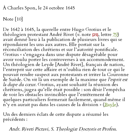
À Charles Spon, le 24 octobre 1645
Note [10]
De 1642 à 1645, la querelle entre Hugo Grotius et le
théologien protestant André Rivet (
v
. note
, lettre
79
)
[25]
avait donné lieu à la publication de plusieurs livres qui se
répondaient les uns aux autres. Elle portait sur la
réconciliation des chrétiens et sur l’autorité pontificale.
Grotius « s’engagea dans une dispute désagréable pour
avoir voulu porter les controverses à un accommodement.
Un théologien de Leyde [André Rivet], français de nation,
l’entreprit sur cette affaire et n’oublia rien de tout ce qui le
pouvait rendre suspect aux protestants et irriter la Couronne
de Suède. On vit là un exemple de la maxime que
l’esprit est
la dupe du cœur
. Grotius, ayant souhaité la réunion des
chrétiens, jugea qu’elle était possible : son désir l’empêcha
de voir les obstacles invincibles que l’entêtement de
quelques particuliers formerait facilement, quand même il
n’y en aurait pas dans les causes de la division » (
Bayle
).
Un des derniers éclats de cette dispute a résumé les
précédents :
Andr. Riveti Pictavi, S. Theologiæ Doctoris et Profess.