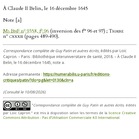
À Claude II Belin, le 16 décembre 1645
Note [a]
o
o
os
Ms BnF
n
9358, f
96
(inversion des f
96 et 97) ;
Triaire
o
n
cxxxiii
(pages 489‑490).
Correspondance complète de Guy Patin et autres écrits
, édités par Loïc
Capron. – Paris : Bibliothèque interuniversitaire de santé, 2018. – À Claude II
Belin, le 16 décembre 1645, note a.
Adresse permanente :
https://numerabilis.u-paris.fr/editions-
critiques/patin/?do=pg&let=0130&cln=a
(Consulté le 10/08/2026)
"
Correspondance complète de Guy Patin et autres écrits
, édités
par Loïc Capron." est mis à disposition selon les termes de la
licence Creative
Commons Attribution - Pas d’Utilisation Commerciale 4.0 International
.