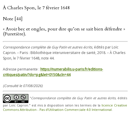
À Charles Spon, le 7 février 1648
Note [44]
« Avoir bec et ongles, pour dire qu’on se sait bien défendre »
(Furetière).
Correspondance complète de Guy Patin et autres écrits
, édités par Loïc
Capron. – Paris : Bibliothèque interuniversitaire de santé, 2018. – À Charles
Spon, le 7 février 1648, note 44.
Adresse permanente :
https://numerabilis.u-paris.fr/editions-
critiques/patin/?do=pg&let=0150&cln=44
(Consulté le 07/08/2026)
"
Correspondance complète de Guy Patin et autres écrits
, édités
par Loïc Capron." est mis à disposition selon les termes de la
licence Creative
Commons Attribution - Pas d’Utilisation Commerciale 4.0 International
.