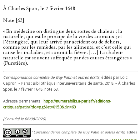
À Charles Spon, le 7 février 1648
Note [63]
« En médecine on distingue deux sortes de chaleur : la
naturelle, qui est le principe de la vie des animaux ; et
l’étrangère, qui leur arrive par accident ou de dehors,
comme par les remèdes, par les aliments, et c’est celle qui
cause les maladies, et surtout la fièvre. […] La chaleur
naturelle est souvent suffoquée par des causes étrangères »
(Furetière).
Correspondance complète de Guy Patin et autres écrits
, édités par Loïc
Capron. – Paris : Bibliothèque interuniversitaire de santé, 2018. – À Charles
Spon, le 7 février 1648, note 63.
Adresse permanente :
https://numerabilis.u-paris.fr/editions-
critiques/patin/?do=pg&let=0150&cln=63
(Consulté le 06/08/2026)
"
Correspondance complète de Guy Patin et autres écrits
, édités
par Loïc Capron." est mis à disposition selon les termes de la
licence Creative