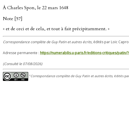
À Charles Spon, le 22 mars 1648
Note [57]
« et de ceci et de cela, et tout à fait précipitamment. »
Correspondance complète de Guy Patin et autres écrits
, édités par Loïc Capro
Adresse permanente :
https://numerabilis.u-paris.fr/editions-critiques/pat
(Consulté le 07/08/2026)
"
Correspondance complète de Guy Patin et autres écrits
, édités pa