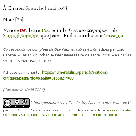
À Charles Spon, le 8 mai 1648
Note [33]
V
. note
, lettre
152
, pour le
Discours sceptique…
de
[26]
Samuel Sorbière
, que Jean
ii
Riolan attribuait à
Gassendi
.
Correspondance complète de Guy Patin et autres écrits
, édités par Loïc
Capron. – Paris : Bibliothèque interuniversitaire de santé, 2018. – À Charles
Spon, le 8 mai 1648, note 33.
Adresse permanente :
https://numerabilis.u-paris.fr/editions-
critiques/patin/?do=pg&let=0155&cln=33
(Consulté le 10/08/2026)
"
Correspondance complète de Guy Patin et autres écrits
, édités
par Loïc Capron." est mis à disposition selon les termes de la
licence Creative
Commons Attribution - Pas d’Utilisation Commerciale 4.0 International
.