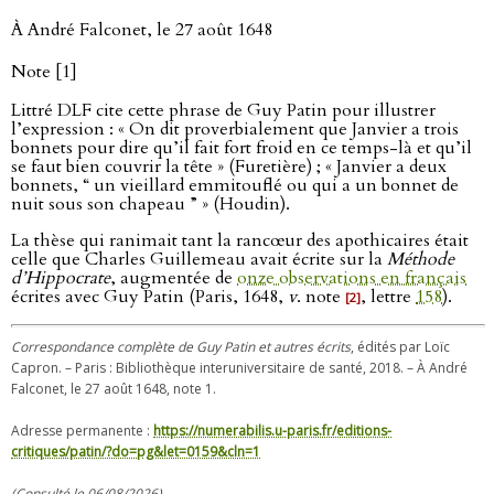
À André Falconet, le 27 août 1648
Note [1]
Littré DLF cite cette phrase de Guy Patin pour illustrer
l’expression : « On dit proverbialement que Janvier a trois
bonnets pour dire qu’il fait fort froid en ce temps-là et qu’il
se faut bien couvrir la tête » (Furetière) ; « Janvier a deux
bonnets, “ un vieillard emmitouflé ou qui a un bonnet de
nuit sous son chapeau ” » (Houdin).
La thèse qui ranimait tant la rancœur des apothicaires était
celle que Charles Guillemeau avait écrite sur la
Méthode
d’Hippocrate
, augmentée de
onze observations en français
écrites avec Guy Patin (Paris, 1648,
v
. note
, lettre
158
).
[2]
Correspondance complète de Guy Patin et autres écrits
, édités par Loïc
Capron. – Paris : Bibliothèque interuniversitaire de santé, 2018. – À André
Falconet, le 27 août 1648, note 1.
Adresse permanente :
https://numerabilis.u-paris.fr/editions-
critiques/patin/?do=pg&let=0159&cln=1
(Consulté le 06/08/2026)