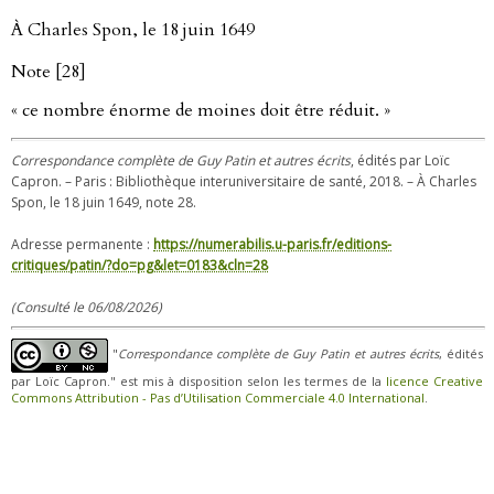
À Charles Spon, le 18 juin 1649
Note [28]
« ce nombre énorme de moines doit être réduit. »
Correspondance complète de Guy Patin et autres écrits
, édités par Loïc
Capron. – Paris : Bibliothèque interuniversitaire de santé, 2018. – À Charles
Spon, le 18 juin 1649, note 28.
Adresse permanente :
https://numerabilis.u-paris.fr/editions-
critiques/patin/?do=pg&let=0183&cln=28
(Consulté le 06/08/2026)
"
Correspondance complète de Guy Patin et autres écrits
, édités
par Loïc Capron." est mis à disposition selon les termes de la
licence Creative
Commons Attribution - Pas d’Utilisation Commerciale 4.0 International
.