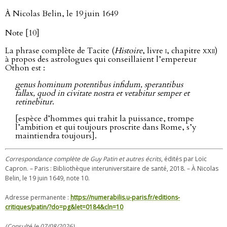
À Nicolas Belin, le 19 juin 1649
Note [10]
La phrase complète de Tacite (
Histoire
, livre
i
, chapitre
xxii
)
à propos des astrologues qui conseillaient l’empereur
Othon est :
genus hominum potentibus infidum, sperantibus
fallax, quod in civitate nostra et vetabitur semper et
retinebitur
.
[espèce d’hommes qui trahit la puissance, trompe
l’ambition et qui toujours proscrite dans Rome, s’y
maintiendra toujours].
Correspondance complète de Guy Patin et autres écrits
, édités par Loïc
Capron. – Paris : Bibliothèque interuniversitaire de santé, 2018. – À Nicolas
Belin, le 19 juin 1649, note 10.
Adresse permanente :
https://numerabilis.u-paris.fr/editions-
critiques/patin/?do=pg&let=0184&cln=10
(Consulté le 07/08/2026)