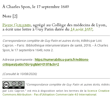
À Charles Spon, le 17 septembre 1649
Note [2]
Pierre
Guillemin
, agrégé au Collège des médecins de Lyon,
a écrit une lettre à Guy Patin datée du
14 août 1657
.
Correspondance complète de Guy Patin et autres écrits
, édités par Loïc
Capron. – Paris : Bibliothèque interuniversitaire de santé, 2018. – À Charles
Spon, le 17 septembre 1649, note 2.
Adresse permanente :
https://numerabilis.u-paris.fr/editions-
critiques/patin/?do=pg&let=0197&cln=2
(Consulté le 10/08/2026)
"
Correspondance complète de Guy Patin et autres écrits
, édités
par Loïc Capron." est mis à disposition selon les termes de la
licence Creative
Commons Attribution - Pas d’Utilisation Commerciale 4.0 International
.