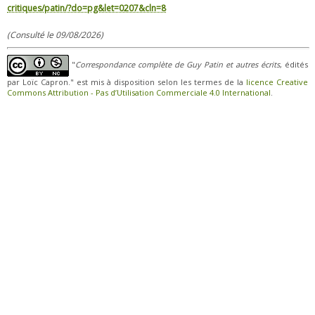
critiques/patin/?do=pg&let=0207&cln=8
(Consulté le 09/08/2026)
"
Correspondance complète de Guy Patin et autres écrits
, édités
par Loïc Capron." est mis à disposition selon les termes de la
licence Creative
Commons Attribution - Pas d’Utilisation Commerciale 4.0 International
.