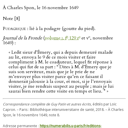
À Charles Spon, le 16 novembre 1649
Note [8]
Podagrique
: lié à la podagre (goutte du pied).
o
o
o
Journal de la Fronde
(
volume
i
, f
129 r
et v
, novembre
1649) :
« Ledit sieur d’Émery, qui a depuis demeuré malade
au lit, envoya le 9 de ce mois visiter et faire
compliment à M. le coadjuteur, lequel fit réponse à
celui qui fut de sa part : “ Dites à M. d’Émery que je
suis son serviteur, mais que je le prie de ne
m’envoyer plus visiter parce qu’en ce faisant il
donnerait jalousie à la cour, et moi, si je l’envoyais
visiter, je me rendrais suspect au peuple ; mais je lui
saurai bien rendre cette visite en temps et lieu. ” »
Correspondance complète de Guy Patin et autres écrits
, édités par Loïc
Capron. – Paris : Bibliothèque interuniversitaire de santé, 2018. – À Charles
Spon, le 16 novembre 1649, note 8.
Adresse permanente :
https://numerabilis.u-paris.fr/editions-