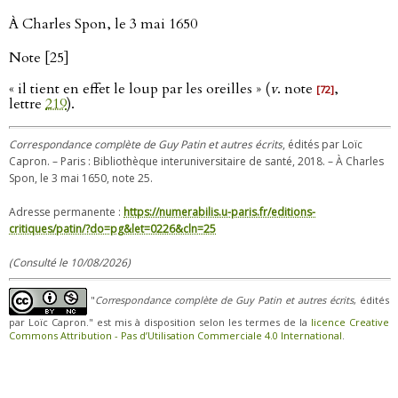
À Charles Spon, le 3 mai 1650
Note [25]
« il tient en effet le loup par les oreilles » (
v
. note
,
[72]
lettre
219
).
Correspondance complète de Guy Patin et autres écrits
, édités par Loïc
Capron. – Paris : Bibliothèque interuniversitaire de santé, 2018. – À Charles
Spon, le 3 mai 1650, note 25.
Adresse permanente :
https://numerabilis.u-paris.fr/editions-
critiques/patin/?do=pg&let=0226&cln=25
(Consulté le 10/08/2026)
"
Correspondance complète de Guy Patin et autres écrits
, édités
par Loïc Capron." est mis à disposition selon les termes de la
licence Creative
Commons Attribution - Pas d’Utilisation Commerciale 4.0 International
.