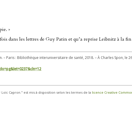
ie. »
ois dans les lettres de Guy Patin et qu’a reprise Leibnitz à la fin
. – Paris : Bibliothèque interuniversitaire de santé, 2018. – À Charles Spon, le 26
in/?do=pg&let=0237&cln=12
r Loïc Capron." est mis à disposition selon les termes de la
licence Creative Commons 