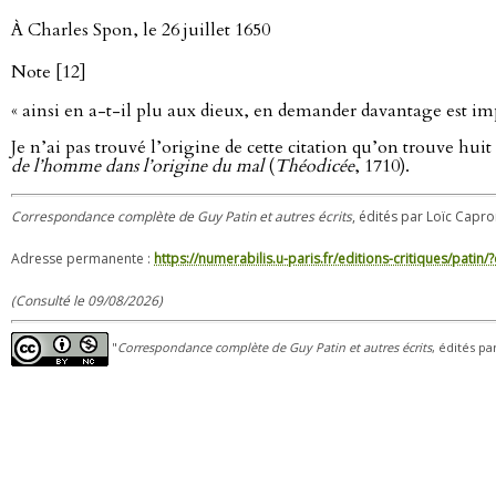
À Charles Spon, le 26 juillet 1650
Note [12]
« ainsi en a-t-il plu aux dieux, en demander davantage est imp
Je n’ai pas trouvé l’origine de cette citation qu’on trouve huit f
de l’homme dans l’origine du mal
(
Théodicée
, 1710).
Correspondance complète de Guy Patin et autres écrits
, édités par Loïc Capron
Adresse permanente :
https://numerabilis.u-paris.fr/editions-critiques/pat
(Consulté le 09/08/2026)
"
Correspondance complète de Guy Patin et autres écrits
, édités pa