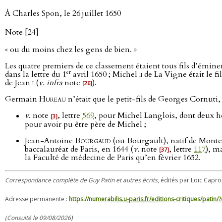
À Charles Spon, le 26 juillet 1650
Note [24]
« ou du moins chez les gens de bien. »
Les quatre premiers de ce classement étaient tous fils d’éminen
er
dans la lettre du 1
avril 1650 ; Michel
ii
de La Vigne était le fi
de Jean
i
(
v. infra
note
).
[26]
Germain
Hureau
n’était que le petit-fils de Georges Cornuti,
v
. note
, lettre
569
, pour Michel Langlois, dont deux 
[3]
pour avoir pu être père de Michel ;
Jean-Antoine
Bourgaud
(ou Bourgault), natif de Monteb
baccalauréat de Paris, en 1644 (
v
. note
, lettre
117
), m
[37]
la Faculté de médecine de Paris qu’en février 1652.
Correspondance complète de Guy Patin et autres écrits
, édités par Loïc Capron
Adresse permanente :
https://numerabilis.u-paris.fr/editions-critiques/pat
(Consulté le 09/08/2026)