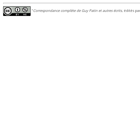
"
Correspondance complète de Guy Patin et autres écrits
, édités pa