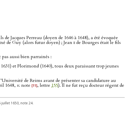
fils de Jacques Perreau (doyen de 1646 à 1648), a été évoquée
 aîné de Guy (alors futur doyen) ; Jean
ii
de Bourges était le fils
 pas aussi bien parrainés :
 1631) et Florimond (1640), tous deux paraissant trop jeunes
’Université de Reims avant de présenter sa candidature au
ril 1648,
v
. note
, lettre
155
). Il ne fut reçu docteur régent de
[11]
 juillet 1650, note 24.