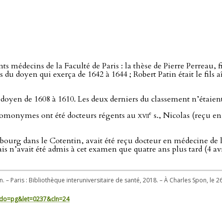
ts médecins de la Faculté de Paris : la thèse de Pierre Perreau, 
ls du doyen qui exerça de 1642 à 1644 ; Robert Patin était le fils
 doyen de 1608 à 1610. Les deux derniers du classement n’étaient
e
homonymes ont été docteurs régents au
xvii
s., Nicolas (reçu en
ourg dans le Cotentin, avait été reçu docteur en médecine de l
ais n’avait été admis à cet examen que quatre ans plus tard (4 av
. – Paris : Bibliothèque interuniversitaire de santé, 2018. – À Charles Spon, le 26
in/?do=pg&let=0237&cln=24