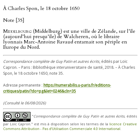
À Charles Spon, le 18 octobre 1650
Note [35]
Middelbourg
(Middelburg) est une ville de Zélande, sur l’île
(aujourd’hui presqu’île) de Walcheren, où le libraire
lyonnais Marc-Antoine Ravaud entamait son périple en
Europe du Nord.
Correspondance complète de Guy Patin et autres écrits
, édités par Loïc
Capron. – Paris : Bibliothèque interuniversitaire de santé, 2018. – À Charles
Spon, le 18 octobre 1650, note 35.
Adresse permanente :
https://numerabilis.u-paris.fr/editions-
critiques/patin/?do=pg&let=0246&cln=35
(Consulté le 06/08/2026)
"
Correspondance complète de Guy Patin et autres écrits
, édités
par Loïc Capron." est mis à disposition selon les termes de la
licence Creative
Commons Attribution - Pas d’Utilisation Commerciale 4.0 International
.