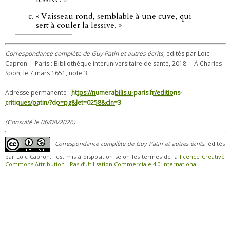
« Vaisseau rond, semblable à une cuve, qui
sert à couler la lessive. »
Correspondance complète de Guy Patin et autres écrits
, édités par Loïc
Capron. – Paris : Bibliothèque interuniversitaire de santé, 2018. – À Charles
Spon, le 7 mars 1651, note 3.
Adresse permanente :
https://numerabilis.u-paris.fr/editions-
critiques/patin/?do=pg&let=0258&cln=3
(Consulté le 06/08/2026)
"
Correspondance complète de Guy Patin et autres écrits
, édités
par Loïc Capron." est mis à disposition selon les termes de la
licence Creative
Commons Attribution - Pas d’Utilisation Commerciale 4.0 International
.