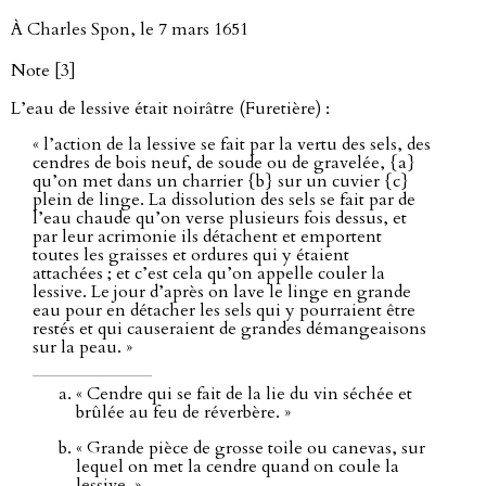
À Charles Spon, le 7 mars 1651
Note [3]
L’eau de lessive était noirâtre (Furetière) :
« l’action de la lessive se fait par la vertu des sels, des
cendres de bois neuf, de soude ou de gravelée, {a}
qu’on met dans un charrier {b} sur un cuvier {c}
plein de linge. La dissolution des sels se fait par de
l’eau chaude qu’on verse plusieurs fois dessus, et
par leur acrimonie ils détachent et emportent
toutes les graisses et ordures qui y étaient
attachées ; et c’est cela qu’on appelle couler la
lessive. Le jour d’après on lave le linge en grande
eau pour en détacher les sels qui y pourraient être
restés et qui causeraient de grandes démangeaisons
sur la peau. »
« Cendre qui se fait de la lie du vin séchée et
brûlée au feu de réverbère. »
« Grande pièce de grosse toile ou canevas, sur
lequel on met la cendre quand on coule la
lessive. »