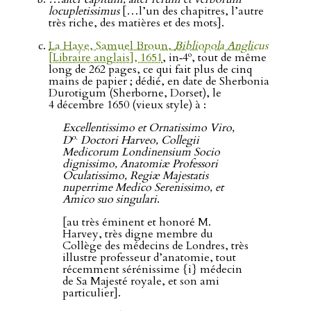
locupletissimus
[…l’un des chapitres, l’autre
très riche, des matières et des mots].
La Haye, Samuel Broun,
Bibliopola Anglicus
o
[Libraire anglais], 1651
, in‑4
, tout de même
long de 262 pages, ce qui fait plus de cinq
mains de papier ; dédié, en date de Sherbonia
Durotigum (Sherborne, Dorset), le
4 décembre 1650 (vieux style) à :
Excellentissimo et Ornatissimo Viro,
o.
D
Doctori Harveo, Collegii
Medicorum Londinensium Socio
dignissimo, Anatomiæ Professori
Oculatissimo, Regiæ Majestatis
nuperrime Medico Serenissimo, et
Amico suo singulari
.
[au très éminent et honoré M.
Harvey, très digne membre du
Collège des médecins de Londres, très
illustre professeur d’anatomie, tout
récemment sérénissime {i} médecin
de Sa Majesté royale, et son ami
particulier].