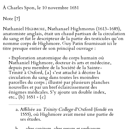
À Charles Spon, le 10 novembre 1651
Note [7]
Nathaniel
Highmore
, Nathanael Highmorus (1613-1685),
anatomiste anglais, était un chaud partisan de la circulation
du sang et fut le descripteur de la partie des testicules qu’on
nomme corps de Highmore. Guy Patin fournissait ici le
titre presque entier de son principal ouvrage :
« Exploration anatomique du corps humain où
Nathaniel Highmore, docteur ès arts et médecine,
depuis peu membre de la Société de la Sainte-
Trinité à Oxford, {a} s’est attaché à décrire la
circulation du sang dans toutes les moindres
parcelles du corps ; illustré par plusieurs planches
nouvelles et par un bref éclaircissement des
énigmes médicales. S’y ajoute un double index,
etc., {b} 1651 » {c}
Affiliée au
Trinity College
d’Oxford (fondé en
1555), où Highmore avait mené une partie de
ses études.
…alter capitum, alter rerum et verborum