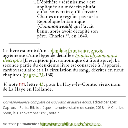
L’épithète « sérénissime » est
appliquée au médecin plutôt
qu’au souverain qu’il servait :
Charles
ii
ne régnait pas sur la
République britannique
(
Commonwealth
) qui l’avait
banni après avoir décapité son
er
père, Charles
i
, en 1649.
Ce livre est orné d’un
splendide frontispice gravé
,
agrémenté d’une légende détaillée
Frontis physionomica
descriptio
[Description physionomique du frontispice]. La
seconde partie du deuxième livre est consacrée à l’appareil
cardiovasculaire et à la circulation du sang, décrites en neuf
chapitres (
pages 131
‑168).
V
. note
, lettre
43
, pour La Haye-le-Comte, vieux nom
[11]
de La Haye en Hollande.
Correspondance complète de Guy Patin et autres écrits
, édités par Loïc
Capron. – Paris : Bibliothèque interuniversitaire de santé, 2018. – À Charles
Spon, le 10 novembre 1651, note 7.
Adresse permanente :
https://numerabilis.u-paris.fr/editions-