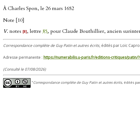
À Charles Spon, le 26 mars 1652
Note [10]
V
. notes
, lettre
85
, pour Claude Bouthillier, ancien surinte
[8]
Correspondance complète de Guy Patin et autres écrits
, édités par Loïc Capro
Adresse permanente :
https://numerabilis.u-paris.fr/editions-critiques/pat
(Consulté le 07/08/2026)
"
Correspondance complète de Guy Patin et autres écrits
, édités pa