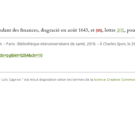
ndant des finances, disgracié en août 1643, et
, lettre
101
, pou
[65]
n. – Paris : Bibliothèque interuniversitaire de santé, 2018. – À Charles Spon, le 
in/?do=pg&let=0284&cln=10
r Loïc Capron." est mis à disposition selon les termes de la
licence Creative Commons 