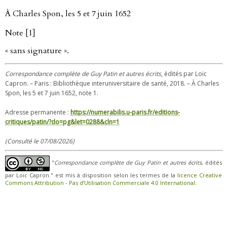
À Charles Spon, les 5 et 7 juin 1652
Note [1]
« sans signature ».
Correspondance complète de Guy Patin et autres écrits
, édités par Loïc
Capron. – Paris : Bibliothèque interuniversitaire de santé, 2018. – À Charles
Spon, les 5 et 7 juin 1652, note 1.
Adresse permanente :
https://numerabilis.u-paris.fr/editions-
critiques/patin/?do=pg&let=0288&cln=1
(Consulté le 07/08/2026)
"
Correspondance complète de Guy Patin et autres écrits
, édités
par Loïc Capron." est mis à disposition selon les termes de la
licence Creative
Commons Attribution - Pas d’Utilisation Commerciale 4.0 International
.