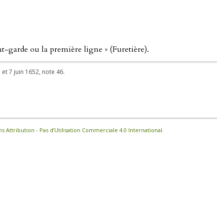
nt-garde ou la première ligne » (Furetière).
 et 7 juin 1652, note 46.
Attribution - Pas d’Utilisation Commerciale 4.0 International
.