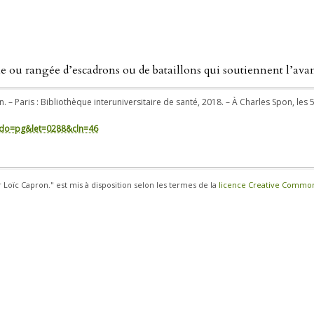
gne ou rangée d’escadrons ou de bataillons qui soutiennent l’ava
. – Paris : Bibliothèque interuniversitaire de santé, 2018. – À Charles Spon, les 5
in/?do=pg&let=0288&cln=46
r Loïc Capron." est mis à disposition selon les termes de la
licence Creative Commons 