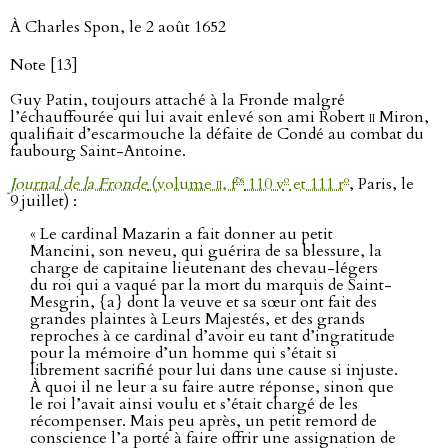
À Charles Spon, le 2 août 1652
Note [13]
Guy Patin, toujours attaché à la Fronde malgré
l’échauffourée qui lui avait enlevé son ami Robert
ii
Miron,
qualifiait d’escarmouche la défaite de Condé au combat du
faubourg Saint-Antoine.
os
o
o
Journal de la Fronde
(volume
ii
, f
110 v
et 111 r
, Paris, le
9 juillet) :
« Le cardinal Mazarin a fait donner au petit
Mancini, son neveu, qui guérira de sa blessure, la
charge de capitaine lieutenant des chevau-légers
du roi qui a vaqué par la mort du marquis de Saint-
Mesgrin, {a} dont la veuve et sa sœur ont fait des
grandes plaintes à Leurs Majestés, et des grands
reproches à ce cardinal d’avoir eu tant d’ingratitude
pour la mémoire d’un homme qui s’était si
librement sacrifié pour lui dans une cause si injuste.
À quoi il ne leur a su faire autre réponse, sinon que
le roi l’avait ainsi voulu et s’était chargé de les
récompenser. Mais peu après, un petit remord de
conscience l’a porté à faire offrir une assignation de