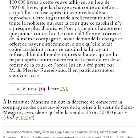
100 000 livres à cette veuve affligée, au lieu de
459 000 livres que la charge avait coûté au défunt ;
ce qu’elle a refusé après lui avoir redoublé ses
reproches. Cette ingratitude a tellement touché
toute la noblesse qui suit la cour que ce cardinal n’y
a presque plus d’amis, et l’on y crie plus hautement
que jamais contre lui. Le comte d’Olonne, cornette
de la même compagnie, avait demandé la charge et
offert de payer entièrement le prix qu’elle avait
coûté au défunt ; mais ce cardinal la lui ayant
refusé, il lui dit hier des injures si hautes qu’on lui
fit peu après commandement de la part du roi de se
retirer de la cour, et l’ordre lui en a été porté par
M. du Plessis-Guénégaud. Il en partit aussitôt et
s’en vint ici. »
V
. note
, lettre
291
.
[33]
À la mort de Mancini on eut la décence de conserver la
compagnie des chevau-légers de la reine à la sœur de Saint-
Mesgrin, avec idée « qu’elle la vendra 25 ou 30 000 écus »
o
o
(
ibid
.
f
112 v
).
Correspondance complète de Guy Patin et autres écrits
, édités par Loïc
Capron. – Paris : Bibliothèque interuniversitaire de santé, 2018. – À Charles