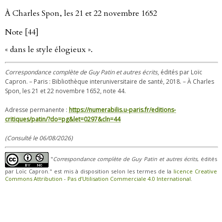
À Charles Spon, les 21 et 22 novembre 1652
Note [44]
« dans le style élogieux ».
Correspondance complète de Guy Patin et autres écrits
, édités par Loïc
Capron. – Paris : Bibliothèque interuniversitaire de santé, 2018. – À Charles
Spon, les 21 et 22 novembre 1652, note 44.
Adresse permanente :
https://numerabilis.u-paris.fr/editions-
critiques/patin/?do=pg&let=0297&cln=44
(Consulté le 06/08/2026)
"
Correspondance complète de Guy Patin et autres écrits
, édités
par Loïc Capron." est mis à disposition selon les termes de la
licence Creative
Commons Attribution - Pas d’Utilisation Commerciale 4.0 International
.