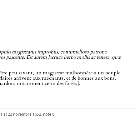
populo magistratus improbus, contumelioso patrono
 pascente. Est autem lactuca herba mollis ac tenera, quæ
maître peu savant, un magistrat malhonnête à un peuple
aires arrivent aux méchants, et de bonnes aux bons.
chardon, notamment celui des forêts].
s 21 et 22 novembre 1652, note 8.