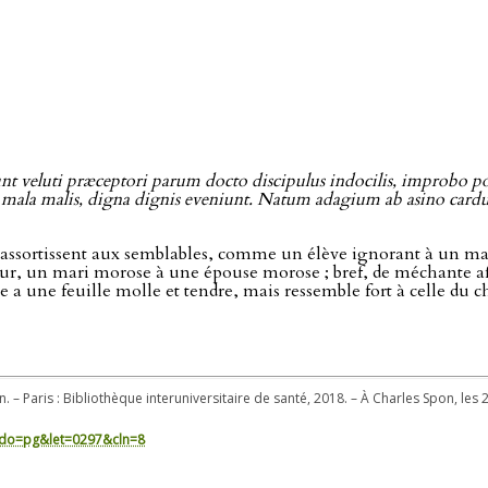
unt veluti præceptori parum docto discipulus indocilis, improbo 
mala malis, digna dignis eveniunt. Natum adagium ab asino carduos
 s’assortissent aux semblables, comme un élève ignorant à un 
r, un mari morose à une épouse morose ; bref, de méchante aff
 a une feuille molle et tendre, mais ressemble fort à celle du 
n. – Paris : Bibliothèque interuniversitaire de santé, 2018. – À Charles Spon, le
in/?do=pg&let=0297&cln=8