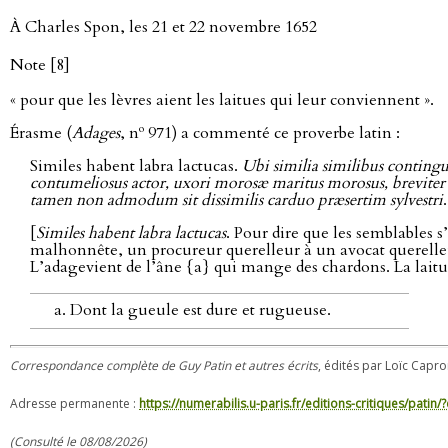
À Charles Spon, les 21 et 22 novembre 1652
Note [8]
« pour que les lèvres aient les laitues qui leur conviennent ».
o
Érasme (
Adages
, n
971) a commenté ce proverbe latin :
Similes habent labra lactucas.
Ubi similia similibus conting
contumeliosus actor, uxori morosæ maritus morosus, breviter 
tamen non admodum sit dissimilis carduo præsertim sylvestri
.
[
Similes habent labra lactucas
. Pour dire que les semblables
malhonnête, un procureur querelleur à un avocat querelleu
L’adagevient de l’âne {a} qui mange des chardons. La laitue
Dont la gueule est dure et rugueuse.
Correspondance complète de Guy Patin et autres écrits
, édités par Loïc Capro
Adresse permanente :
https://numerabilis.u-paris.fr/editions-critiques/pat
(Consulté le 08/08/2026)