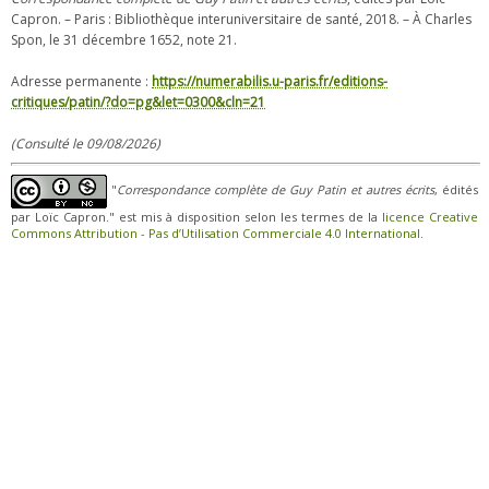
Capron. – Paris : Bibliothèque interuniversitaire de santé, 2018. – À Charles
Spon, le 31 décembre 1652, note 21.
Adresse permanente :
https://numerabilis.u-paris.fr/editions-
critiques/patin/?do=pg&let=0300&cln=21
(Consulté le 09/08/2026)
"
Correspondance complète de Guy Patin et autres écrits
, édités
par Loïc Capron." est mis à disposition selon les termes de la
licence Creative
Commons Attribution - Pas d’Utilisation Commerciale 4.0 International
.