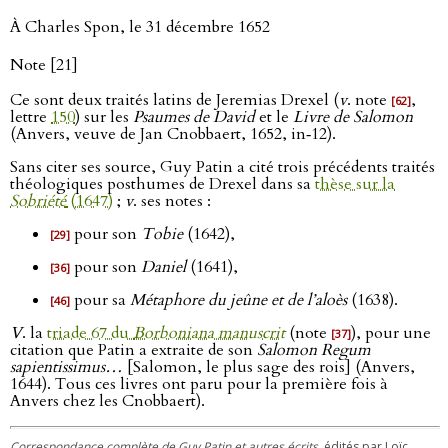
À Charles Spon, le 31 décembre 1652
Note [21]
Ce sont deux traités latins de Jeremias Drexel (
v
. note
,
[62]
lettre
150
) sur les
Psaumes de David
et le
Livre de Salomon
(Anvers, veuve de Jan Cnobbaert, 1652, in‑12).
Sans citer ses source, Guy Patin a cité trois précédents traités
théologiques posthumes de Drexel dans sa
thèse sur la
Sobriété
(1647)
;
v
. ses notes :
pour son
Tobie
(1642),
[29]
pour son
Daniel
(1641),
[36]
pour sa
Métaphore du jeûne et de l’aloès
(1638).
[46]
V
. la
triade 67 du
Borboniana manuscrit
(note
), pour une
[37]
citation que Patin a extraite de son
Salomon Regum
sapientissimus…
[Salomon, le plus sage des rois] (Anvers,
1644). Tous ces livres ont paru pour la première fois à
Anvers chez les Cnobbaert).
Correspondance complète de Guy Patin et autres écrits
, édités par Loïc