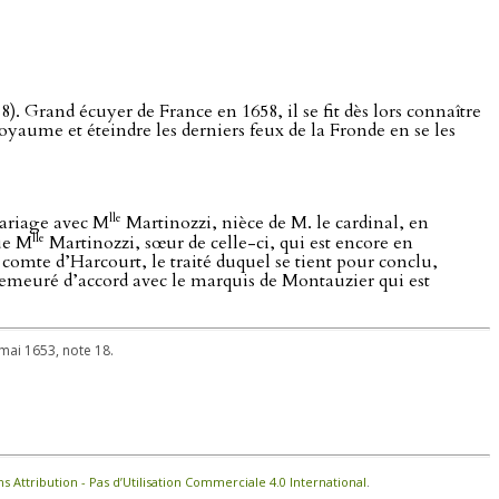
 Grand écuyer de France en 1658, il se fit dès lors connaître
royaume et éteindre les derniers feux de la Fronde en se les
lle
mariage avec M
Martinozzi, nièce de M. le cardinal, en
lle
que M
Martinozzi, sœur de celle-ci, qui est encore en
comte d’Harcourt, le traité duquel se tient pour conclu,
emeuré d’accord avec le marquis de Montauzier qui est
 mai 1653, note 18.
Attribution - Pas d’Utilisation Commerciale 4.0 International
.