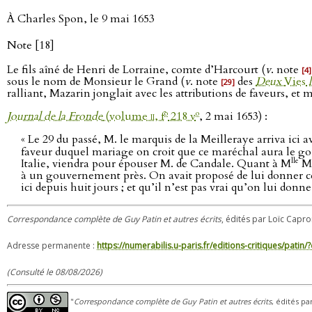
À Charles Spon, le 9 mai 1653
Note [18]
Le fils aîné de Henri de Lorraine, comte d’Harcourt (
v
. note
[4]
sous le nom de Monsieur le Grand (
v
. note
des
Deux
Vies
l
[29]
ralliant, Mazarin jonglait avec les attributions de faveurs, et
o
o
Journal de la Fronde
(volume
ii
, f
218 v
, 2 mai 1653) :
« Le 29 du passé, M. le marquis de la Meilleraye arriva ic
faveur duquel mariage on croit que ce maréchal aura le go
lle
Italie, viendra pour épouser M. de Candale. Quant à M
Ma
à un gouvernement près. On avait proposé de lui donner c
ici depuis huit jours ; et qu’il n’est pas vrai qu’on lui donn
Correspondance complète de Guy Patin et autres écrits
, édités par Loïc Capro
Adresse permanente :
https://numerabilis.u-paris.fr/editions-critiques/pat
(Consulté le 08/08/2026)
"
Correspondance complète de Guy Patin et autres écrits
, édités pa