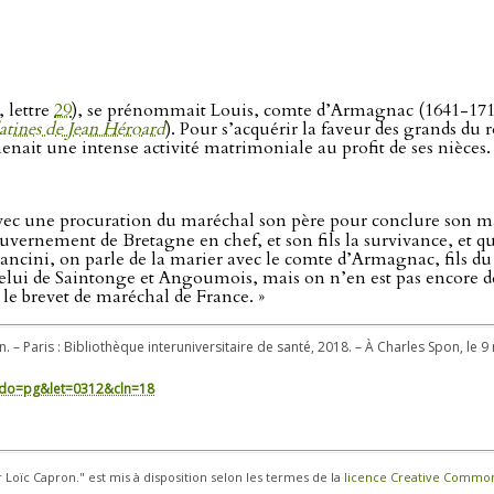
, lettre
29
), se prénommait Louis, comte d’Armagnac (1641-1718).
atines de Jean Héroard
). Pour s’acquérir la faveur des grands du 
 menait une intense activité matrimoniale au profit de ses nièces.
i avec une procuration du maréchal son père pour conclure son 
uvernement de Bretagne en chef, et son fils la survivance, et 
ncini, on parle de la marier avec le comte d’Armagnac, fils du 
elui de Saintonge et Angoumois, mais on n’en est pas encore d
e le brevet de maréchal de France. »
n. – Paris : Bibliothèque interuniversitaire de santé, 2018. – À Charles Spon, le 9
in/?do=pg&let=0312&cln=18
r Loïc Capron." est mis à disposition selon les termes de la
licence Creative Commons 