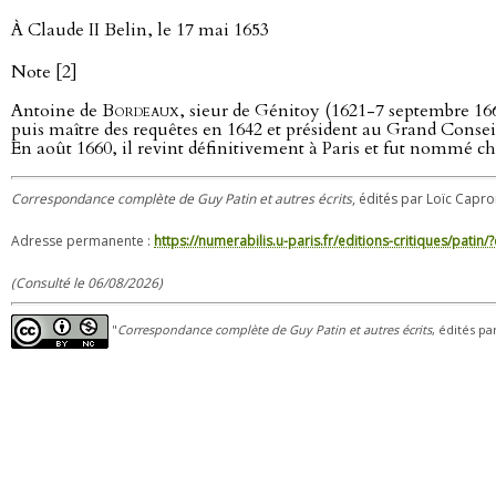
À Claude II Belin, le 17 mai 1653
Note [2]
Antoine de
Bordeaux
, sieur de Génitoy (1621-7 septembre 166
puis maître des requêtes en 1642 et président au Grand Conseil
En août 1660, il revint définitivement à Paris et fut nommé ch
Correspondance complète de Guy Patin et autres écrits
, édités par Loïc Capron
Adresse permanente :
https://numerabilis.u-paris.fr/editions-critiques/pat
(Consulté le 06/08/2026)
"
Correspondance complète de Guy Patin et autres écrits
, édités pa