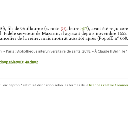
0), fils de Guillaume (
v
. note
, lettre
307
), avait été reçu co
[26]
. Fidèle serviteur de Mazarin, il agissait depuis novembre 1652
o
ancelier de la reine, mais mourut aussitôt après (Popoff, n
668,
. – Paris : Bibliothèque interuniversitaire de santé, 2018. – À Claude II Belin, le 
in/?do=pg&let=0314&cln=2
r Loïc Capron." est mis à disposition selon les termes de la
licence Creative Commons 